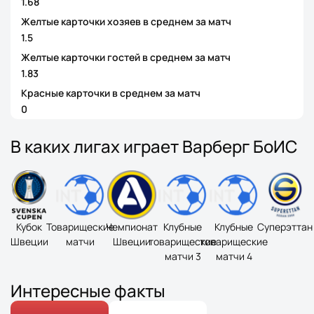
1.68
Желтые карточки хозяев в среднем за матч
1.5
Желтые карточки гостей в среднем за матч
1.83
Красные карточки в среднем за матч
0
В каких лигах играет Варберг БоИС
Кубок
Товарищеские
Чемпионат
Клубные
Клубные
Суперэттан
Швеции
матчи
Швеции
товарищеские
товарищеские
матчи 3
матчи 4
Интересные факты