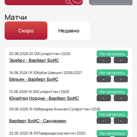
Матчи
Скоро
Недавно
Не началось
25.08.2026 20:00
Суперэттан | 2026
:
-
-
Эребру - Варберг БоИС
Не началось
18.08.2026 19:30
Кубок Швеции | 2026/2027
:
-
-
Бёльян - Варберг БоИС
Не началось
15.08.2026 16:00
Суперэттан | 2026
:
-
-
Юнайтед Нордик - Варберг БоИС
09.08.2026 16:00
Фредрик Алькнес
Суперэттан | 2026
Не началось
:
-
-
Варберг БоИС - Сандвикен
Не началось
22.05.2020 18:30
Товарищеские матчи | 2020