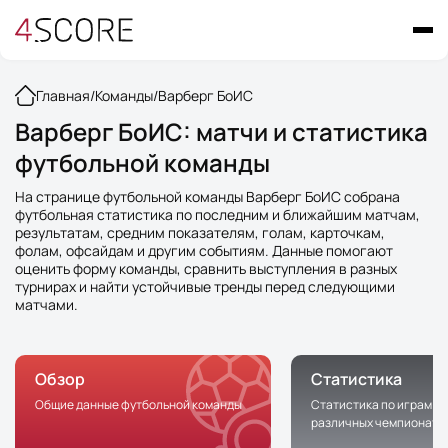
Главная
/
Команды
/
Варберг БоИС
Варберг БоИС: матчи и статистика
футбольной команды
На странице футбольной команды Варберг БоИС собрана
футбольная статистика по последним и ближайшим матчам,
результатам, средним показателям, голам, карточкам,
фолам, офсайдам и другим событиям. Данные помогают
оценить форму команды, сравнить выступления в разных
турнирах и найти устойчивые тренды перед следующими
матчами.
Обзор
Статистика
Общие данные футбольной команды
Статистика по играм к
различных чемпионата