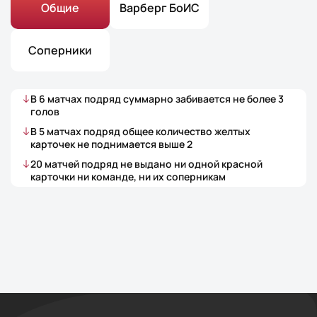
Общие
Варберг БоИС
Соперники
В
6
матчах
подряд суммарно забивается не более
3
голов
В
5
матчах
подряд общее количество желтых
карточек не поднимается выше
2
20
матчей
подряд не выдано ни одной красной
карточки ни команде, ни их соперникам