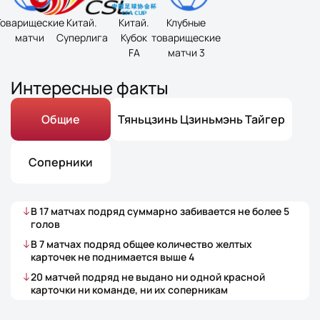
Товарищеские
Китай.
Китай.
Клубные
матчи
Суперлига
Кубок
товарищеские
FA
матчи 3
Интересные факты
Общие
Тяньцзинь Цзиньмэнь Тайгер
Соперники
В
17
матчах
подряд суммарно забивается не более
5
голов
В
7
матчах
подряд общее количество желтых
карточек не поднимается выше
4
20
матчей
подряд не выдано ни одной красной
карточки ни команде, ни их соперникам