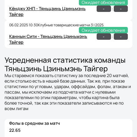
Ожидает обновления
Кёнджу ХНП - Тяньцзинь Цзиньмэнь
:
-
-
Тайгер
06.02.2025 10:30
Клубные товарищеские матчи 3 | 2025
Ожидает обновления
Каннын Сити - Тяньцзинь Цзиньмэнь
:
-
-
Тайгер
Усредненная статистика команды
Тяньцзинь Цзиньмэнь Тайгер
Мы стараемся показать статистику за последние 20 матчей,
если столько есть в нашей базе данных. Так же, при показе
статистики по угловым, ударам, оффсайдам, фолам, атакам и
пассам, мы исключаем из подсчета матчи с нулевыми
показателями по этим параметрам, чтобы картина была
более точной, так как эти показатели записываются не по
всем лигам
Фолы в среднем за матч
22.65