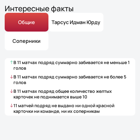
Интересные факты
Общие
Тарсус Идман Юрду
Соперники
В
11
матчах
подряд суммарно забивается не меньше
1
голов
В
11
матчах
подряд суммарно забивается не более
5
голов
В
11
матчах
подряд общее количество желтых
карточек не поднимается выше
10
11
матчей
подряд не выдано ни одной красной
карточки ни команде, ни их соперникам