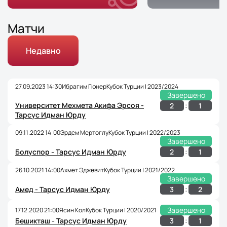
Матчи
Недавно
27.09.2023 14:30
Ибрагим Гюнер
Кубок Турции | 2023/2024
Завершено
Университет Мехмета Акифа Эрсоя -
:
2
1
Тарсус Идман Юрду
09.11.2022 14:00
Эрдем Мертоглу
Кубок Турции | 2022/2023
Завершено
:
2
1
Болуспор - Тарсус Идман Юрду
26.10.2021 14:00
Ахмет Эджевит
Кубок Турции | 2021/2022
Завершено
:
3
2
Амед - Тарсус Идман Юрду
Завершено
17.12.2020 21:00
Ясин Кол
Кубок Турции | 2020/2021
:
3
1
Бешикташ - Тарсус Идман Юрду