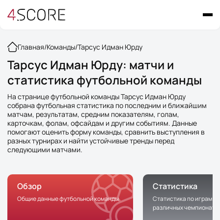
Главная
/
Команды
/
Тарсус Идман Юрду
Тарсус Идман Юрду: матчи и
статистика футбольной команды
На странице футбольной команды Тарсус Идман Юрду
собрана футбольная статистика по последним и ближайшим
матчам, результатам, средним показателям, голам,
карточкам, фолам, офсайдам и другим событиям. Данные
помогают оценить форму команды, сравнить выступления в
разных турнирах и найти устойчивые тренды перед
следующими матчами.
Обзор
Статистика
Общие данные футбольной команды
Статистика по играм к
различных чемпионата