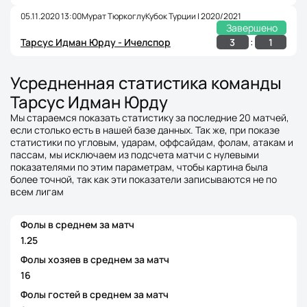
05.11.2020 13:00
Мурат Тюркоглу
Кубок Турции | 2020/2021
Завершено
:
3
1
Тарсус Идман Юрду - Ичелспор
Усредненная статистика команды
Тарсус Идман Юрду
Мы стараемся показать статистику за последние 20 матчей,
если столько есть в нашей базе данных. Так же, при показе
статистики по угловым, ударам, оффсайдам, фолам, атакам и
пассам, мы исключаем из подсчета матчи с нулевыми
показателями по этим параметрам, чтобы картина была
более точной, так как эти показатели записываются не по
всем лигам
Фолы в среднем за матч
1.25
Фолы хозяев в среднем за матч
16
Фолы гостей в среднем за матч