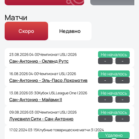
Матчи
Скоро
Недавно
Не началось
23.08.2026 04:00
Чемпионат USL | 2026
:
-
-
Сан-Антонио - Окленд Рутс
Не началось
16.08.2026 04:00
Чемпионат USL | 2026
:
-
-
Сан-Антонио - Эль-Пасо Локомотив
Не началось
13.08.2026 03:30
Кубок USL League One | 2026
:
-
-
Сан-Антонио - Майами II
Не началось
09.08.2026 03:00
Чемпионат USL | 2026
:
-
-
Луисвилл Сити - Сан-Антонио
17.02.2024 03:15
Клубные товарищеские матчи 3 | 2024
Удалено