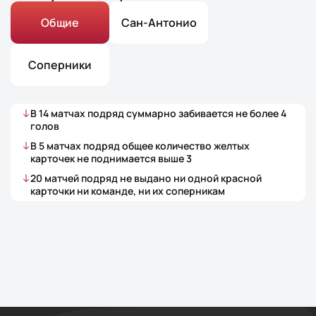
Общие
Сан-Антонио
Соперники
В
14
матчах
подряд суммарно забивается не более
4
голов
В
5
матчах
подряд общее количество желтых
карточек не поднимается выше
3
20
матчей
подряд не выдано ни одной красной
карточки ни команде, ни их соперникам