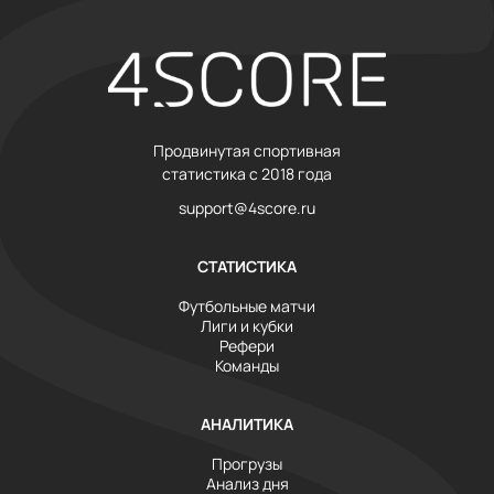
Продвинутая спортивная
статистика с 2018 года
support@4score.ru
СТАТИСТИКА
Футбольные матчи
Лиги и кубки
Рефери
Команды
АНАЛИТИКА
Прогрузы
Анализ дня