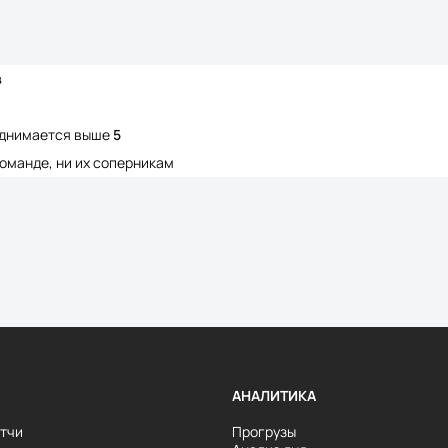
в
однимается выше
5
команде, ни их соперникам
АНАЛИТИКА
тчи
Прогрузы