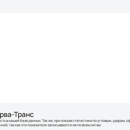
рва-Транс
сть в нашей базе данных. Так же, при показе статистики по угловым, ударам, 
ной, так как эти показатели записываются не по всем лигам