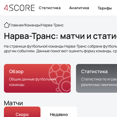
Статистика
Аналитика
Тарифы
Главная
/
Команды
/
Нарва-Транс
Нарва-Транс: матчи и стат
На странице футбольной команды Нарва-Транс собрана футболь
другим событиям. Данные помогают оценить форму команды, ср
Обзор
Статистика
Общие данные футбольной
Статистика по игра
команды
различных чемпион
Матчи
Скоро
Недавно