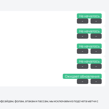
Не началось
:
-
-
Не началось
:
-
-
Не началось
:
-
-
Не началось
:
-
-
Ожидает обновления
:
-
-
оффсайдам, фолам, атакам и пассам, мы исключаем из подсчета матчи с