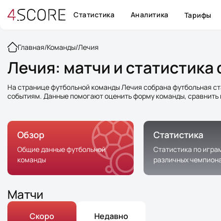
Статистика
Аналитика
Тарифы
Главная
/
Команды
/
Лечия
Лечия: матчи и статистик
На странице футбольной команды Лечия собрана футбольная ст
событиям. Данные помогают оценить форму команды, сравнить 
Обзор
Статистика
Общие данные футбольной
Статистика по игра
команды
различных чемпион
Матчи
Скоро
Недавно