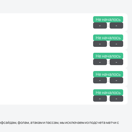
Не началось
:
-
-
Не началось
:
-
-
Не началось
:
-
-
Не началось
:
-
-
Не началось
:
-
-
оффсайдам, фолам, атакам и пассам, мы исключаем из подсчета матчи с