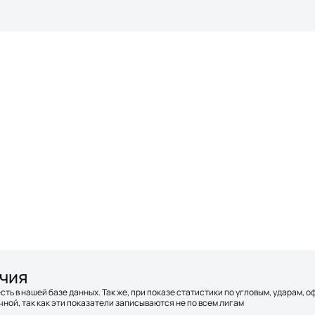
ечия
сть в нашей базе данных. Так же, при показе статистики по угловым, ударам, 
ной, так как эти показатели записываются не по всем лигам