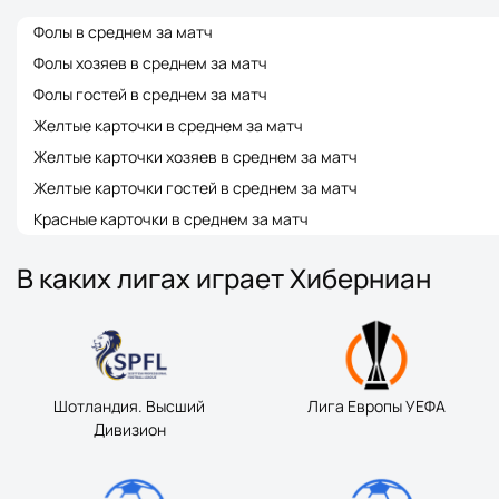
Фолы в среднем за матч
Фолы хозяев в среднем за матч
Фолы гостей в среднем за матч
Желтые карточки в среднем за матч
Желтые карточки хозяев в среднем за матч
Желтые карточки гостей в среднем за матч
Красные карточки в среднем за матч
В каких лигах играет Хиберниан
Шотландия. Высший
Лига Европы УЕФА
Дивизион