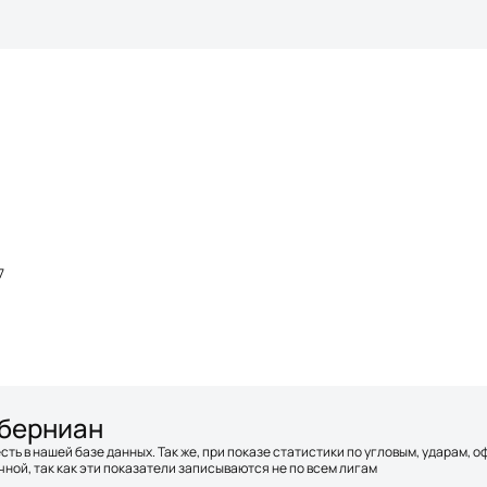
7
иберниан
сть в нашей базе данных. Так же, при показе статистики по угловым, ударам, 
ной, так как эти показатели записываются не по всем лигам