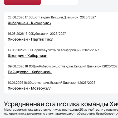
22.08.2026 17:00
Шотландия. Высший Дивизион | 2026/2027
Хиберниан - Килмарнок
16.08.2026 16:00
Кубок лиги | 2026/2027
Хиберниан - Партик Тисл
13.08.2026 21:00
Сариев Булат
Лига Конференций | 2026/2027
Шкендия - Хиберниан
09.08.2026 18:00
Дон Робертсон
Шотландия. Высший Дивизион | 2026/202
Рейнджерс - Хиберниан
10.01.2026 18:00
Шотландия. Высший Дивизион | 2025/2026
Хиберниан - Мотеруэлл
Усредненная статистика команды Х
Мы стараемся показать статистику за последние 20 матчей, если столько е
нулевыми показателями по этим параметрам, чтобы картина была более точ