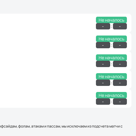
Не началось
:
-
-
Не началось
:
-
-
Не началось
:
-
-
Не началось
:
-
-
Не началось
:
-
-
оффсайдам, фолам, атакам и пассам, мы исключаем из подсчета матчи с