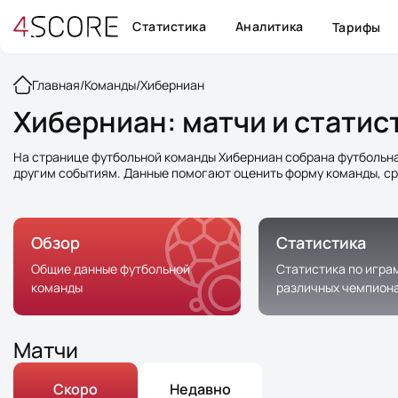
Статистика
Аналитика
Тарифы
Главная
/
Команды
/
Хиберниан
Хиберниан: матчи и стати
На странице футбольной команды Хиберниан собрана футбольна
другим событиям. Данные помогают оценить форму команды, ср
Обзор
Статистика
Общие данные футбольной
Статистика по игра
команды
различных чемпион
Матчи
Скоро
Недавно