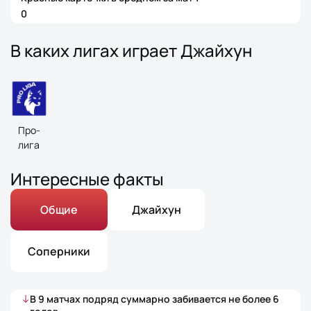
0
В каких лигах играет Джайхун
Про-
лига
Интересные факты
Общие
Джайхун
Соперники
В
9
матчах
подряд суммарно забивается не более
6