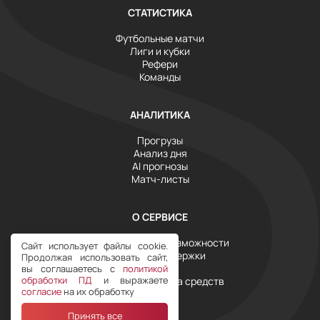
СТАТИСТИКА
Футбольные матчи
Лиги и кубки
Рефери
Команды
АНАЛИТИКА
Прогрузы
Анализ дня
AI прогнозы
Матч-листы
О СЕРВИСЕ
Инструменты и возможности
Сайт использует файлы cookie.
Служба поддержки
Продолжая использовать сайт,
Тарифы
вы соглашаетесь с
политикой
обработки ПД
и выражаете
Условия возврата средств
согласие
на их обработку
Принять все