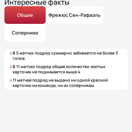
Интересные факты
Общие
Фрежюс Сен-Рафаэль
Соперники
В
5
матчах
подряд суммарно забивается не более
3
голов
В
11
матчах
подряд общее количество желтых
карточек не поднимается выше
4
11
матчей
подряд не выдано ни одной красной
карточки ни команде, ни их соперникам