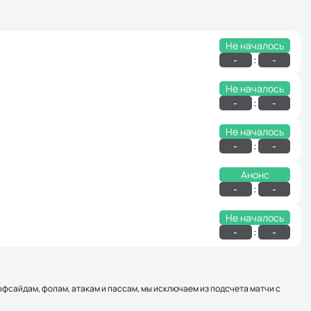
Не началось
:
-
-
Не началось
:
-
-
Не началось
:
-
-
Анонс
:
-
-
Не началось
:
-
-
оффсайдам, фолам, атакам и пассам, мы исключаем из подсчета матчи с