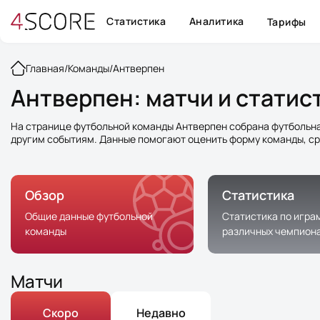
Статистика
Аналитика
Тарифы
Главная
/
Команды
/
Антверпен
Антверпен: матчи и стати
На странице футбольной команды Антверпен собрана футбольна
другим событиям. Данные помогают оценить форму команды, ср
Обзор
Статистика
Общие данные футбольной
Статистика по игра
команды
различных чемпион
Матчи
Скоро
Недавно