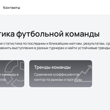
Контакты
стика футбольной команды
я статистика по последним и ближайшим матчам, результатам, ср
авнить выступления в разных турнирах и найти устойчивые тренд
Тренды команды
м команды в
Сравнение коэффициентов
атах
контор по рынкам и прогрузы