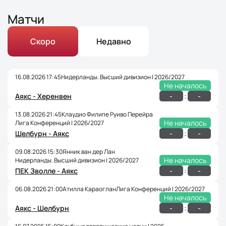
Матчи
Скоро
Недавно
16.08.2026 17:45
Нидерланды. Высший дивизион | 2026/2027
Не началось
:
-
-
Аякс - Херенвен
13.08.2026 21:45
Клаудио Филипе Руиво Перейра
Не началось
Лига Конференций | 2026/2027
:
-
-
Шелбурн - Аякс
09.08.2026 15:30
Янник ван дер Лан
Не началось
Нидерланды. Высший дивизион | 2026/2027
:
-
-
ПЕК Зволле - Аякс
06.08.2026 21:00
Атилла Караоглан
Лига Конференций | 2026/2027
Не началось
:
-
-
Аякс - Шелбурн