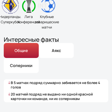
Нидерланды.
Лига
Клубные
Суперкубок
Конференций
товарищеские
матчи
Интересные факты
Общие
Аякс
Соперники
В
5
матчах
подряд суммарно забивается не более
4
голов
20
матчей
подряд не выдано ни одной красной
карточки ни команде, ни их соперникам