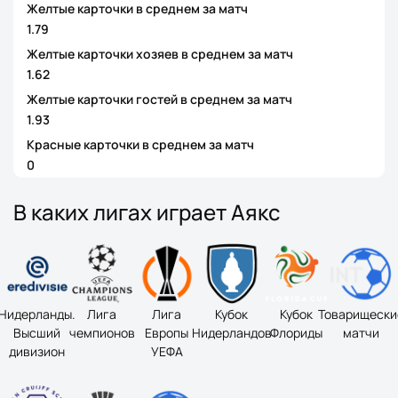
Желтые карточки в среднем за матч
1.79
Желтые карточки хозяев в среднем за матч
1.62
Желтые карточки гостей в среднем за матч
1.93
Красные карточки в среднем за матч
0
В каких лигах играет Аякс
Нидерланды.
Лига
Лига
Кубок
Кубок
Товарищески
Высший
чемпионов
Европы
Нидерландов
Флориды
матчи
дивизион
УЕФА