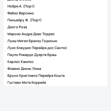
Нобре А. (Порт)
Фабио Версимо
Пиньейру Ж. (Порт)
Диого Роза
Марсио Андре Диас Торрес
Луиш Мигел Бранку Годинью
Луис Клаудио Перейра дос Сантос
Пауло Рикардо Дуарте Браш
Карлос Кампос
Флавио Динис Лима
Бруно Кристиано Перейра Кошта
Густаво Мота Коррейя