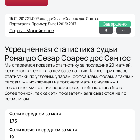
15.01.2017 21:00
Роналдо Сезар Соарес дос Сантос
Завершено
Португалия.Премьер Лига | 2016/2017
:
3
~
Порту - Морейренсе
Усредненная статистика судьи
Роналдо Сезар Соарес дос Сантос
Мы стараемся показать статистику за последние 20 матчей,
если столько есть в нашей базе данных. Так же, при показе
статистики по угловым, ударам, оффсайдам, фолам, атакам и
пассам, мы исключаем из подсчета матчи с нулевыми
показателями по этим параметрам, чтобы картина была
более точной, так как эти показатели записываются не по
всем лигам
Фолы в среднем за матч
1.75
Фолы хозяев в среднем за матч
19