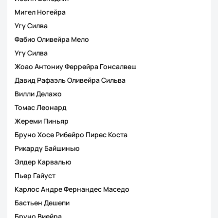
Мигел Ногейра
Угу Силва
Фабио Оливейра Мело
Угу Силва
Жоао Антониу Феррейра Гонсалвеш
Давид Рафаэль Оливейра Сильва
Вилли Делажо
Томас Леонард
Жереми Пиньяр
Бруно Хосе Рибейро Пирес Коста
Рикарду Байшинью
Элдер Карвалью
Пьер Гайуст
Карлос Андре Фернандес Маседо
Бастьен Дешепи
Бруно Виейра