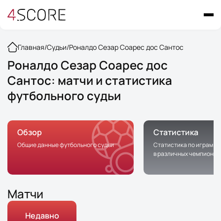
Главная
/
Судьи
/
Роналдо Сезар Соарес дос Сантос
Роналдо Сезар Соарес дос
Сантос: матчи и статистика
футбольного судьи
Обзор
Статистика
Общие данные футбольного судьи
Статистика по играм с 
в различных чемпионат
Матчи
Недавно