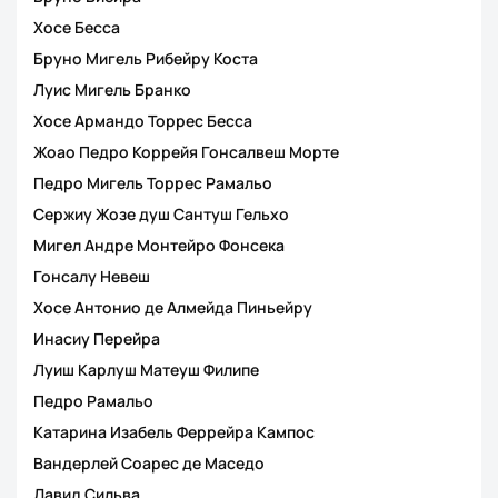
Хосе Бесса
Бруно Мигель Рибейру Коста
Луис Мигель Бранко
Хосе Армандо Торрес Бесса
Жоао Педро Коррейя Гонсалвеш Морте
Педро Мигель Торрес Рамальо
Сержиу Жозе душ Сантуш Гельхо
Мигел Андре Монтейро Фонсека
Гонсалу Невеш
Хосе Антонио де Алмейда Пиньейру
Инасиу Перейра
Луиш Карлуш Матеуш Филипе
Педро Рамальо
Катарина Изабель Феррейра Кампос
Вандерлей Соарес де Маседо
Давид Сильва