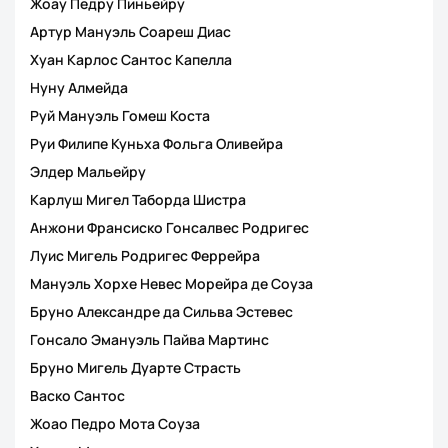
Жоау Педру Пиньейру
Артур Мануэль Соареш Диас
Хуан Карлос Сантос Капелла
Нуну Алмейда
Руй Мануэль Гомеш Коста
Руи Филипе Куньха Фольга Оливейра
Элдер Мальейру
Карлуш Мигел Таборда Шистра
Анжони Франсиско Гонсалвес Родригес
Луис Мигель Родригес Феррейра
Мануэль Хорхе Невес Морейра де Соуза
Бруно Александрe да Сильва Эстевес
Гонсало Эмануэль Пайва Мартинс
Бруно Мигель Дуарте Страсть
Васко Сантос
Жоао Педро Мота Соуза