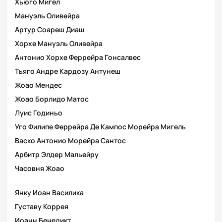
Хьюго Мигел
Мануэль Оливейра
Артур Соареш Диаш
Хорхе Мануэль Оливейра
Антонио Хорхе Феррейра Гонсалвес
Тьяго Андре Кардозу Антунеш
Жоао Мендес
Жоао Борлидо Матос
Луис Годиньо
Уго Филипе Феррейра Де Кампос Морейра Мигель
Васко Антонио Морейра Сантос
Арбитр Элдер Мальейру
Часовня Жоао
Янку Иоан Василика
Густаву Коррея
Иоанн Бенедикт