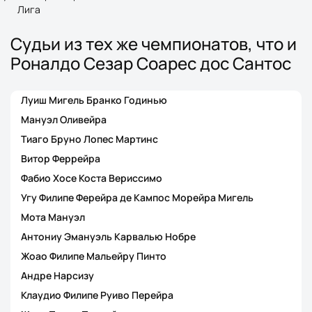
Лига
Судьи из тех же чемпионатов, что и
Роналдо Сезар Соарес дос Сантос
Луиш Мигель Бранко Годинью
Мануэл Оливейра
Тиаго Бруно Лопес Мартинс
Витор Феррейра
Фабио Хосе Коста Вериссимо
Угу Филипе Ферейра де Кампос Морейра Мигель
Мота Мануэл
Антониу Эмануэль Карвалью Нобре
Жоао Филипе Мальейру Пинто
Андре Нарсизу
Клаудио Филипе Руиво Перейра