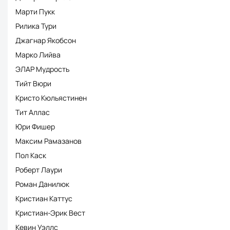
Марти Пукк
Рилика Тури
Джагнар Якобсон
Марко Лийва
ЭЛАР Мудрость
Тийт Вюри
Кристо Кюльястинен
Тит Аллас
Юри Фишер
Максим Рамазанов
Пол Каск
Роберт Лаури
Роман Данилюк
Кристиан Каттус
Кристиан-Эрик Вест
Кевин Уэллс