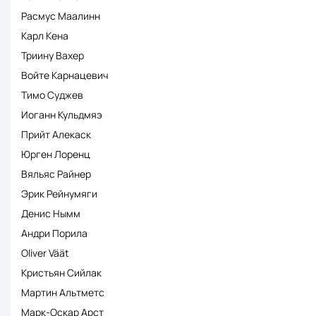
Расмус Маалинн
Карл Кена
Триину Вахер
Войте Карнацевич
Тимо Суджев
Иоганн Кульдмяэ
Прийт Алекаск
Юрген Лоренц
Вяльяс Райнер
Эрик Рейнумяги
Денис Нымм
Андри Порила
Oliver Väät
Кристьян Сийлак
Мартин Альтметс
Марк-Оскар Арст