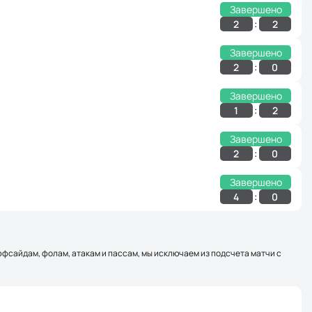
Завершено
:
2
2
Завершено
:
2
0
Завершено
:
1
2
Завершено
:
2
0
Завершено
:
4
0
оффсайдам, фолам, атакам и пассам, мы исключаем из подсчета матчи с