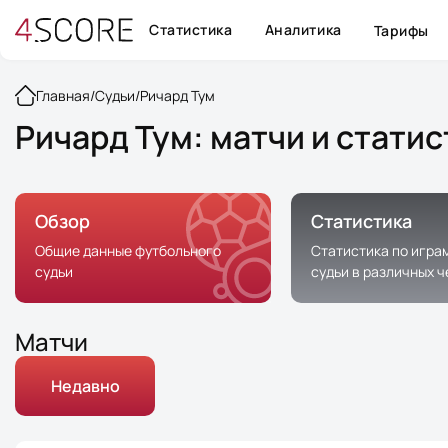
Статистика
Аналитика
Тарифы
Главная
/
Судьи
/
Ричард Тум
Ричард Тум: матчи и стати
Обзор
Статистика
Общие данные футбольного
Статистика по игра
судьи
судьи в различных 
Матчи
Недавно