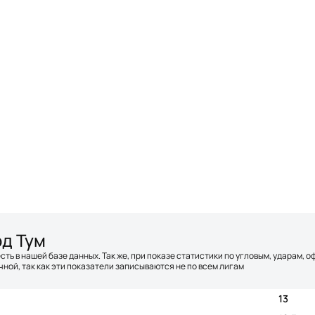
рд Тум
сть в нашей базе данных. Так же, при показе статистики по угловым, ударам, 
ной, так как эти показатели записываются не по всем лигам
13