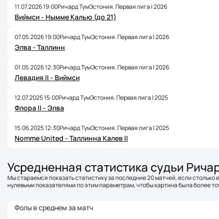
11.07.2026 19:00
Ричард Тум
Эстония. Первая лига | 2026
Виймси - Нымме Калью (до 21)
07.05.2026 19:00
Ричард Тум
Эстония. Первая лига | 2026
Элва - Таллинн
01.05.2026 12:30
Ричард Тум
Эстония. Первая лига | 2026
Левадия II - Виймси
12.07.2025 15:00
Ричард Тум
Эстония. Первая лига | 2025
Флора II - Элва
15.06.2025 12:30
Ричард Тум
Эстония. Первая лига | 2025
Nomme United - Таллинна Калев II
Усредненная статистика судьи Рича
Мы стараемся показать статистику за последние 20 матчей, если столько е
нулевыми показателями по этим параметрам, чтобы картина была более точ
Фолы в среднем за матч