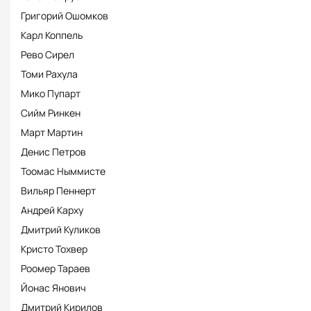
Григорий Ошомков
Карл Коппель
Рево Сирел
Томи Рахула
Мико Пупарт
Сийм Ринкен
Март Мартин
Денис Петров
Тоомас Ныммисте
Вильяр Пеннерт
Андрей Карху
Дмитрий Куликов
Кристо Тохвер
Роомер Тараев
Йонас Янович
Дмитрий Кирилов