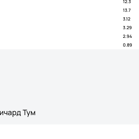
12.3
13.7
3.12
3.29
2.94
0.89
Ричард Тум