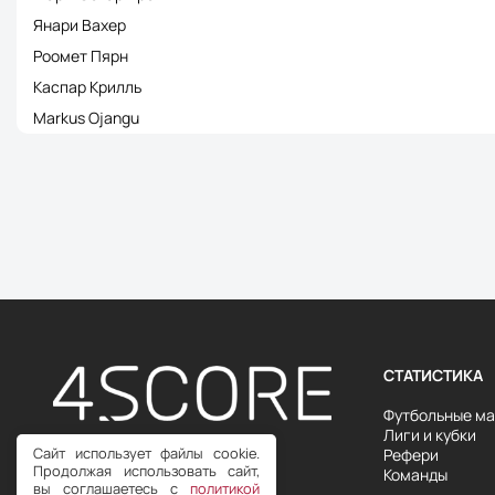
Янари Вахер
Роомет Пярн
Каспар Крилль
Markus Ojangu
СТАТИСТИКА
Футбольные ма
Лиги и кубки
Сайт использует файлы cookie.
Рефери
Продвинутая спортивная
Продолжая использовать сайт,
Команды
статистика с 2018 года
вы соглашаетесь с
политикой