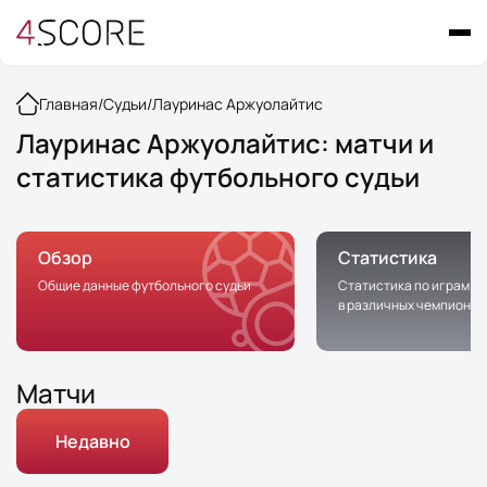
Главная
/
Судьи
/
Лауринас Аржуолайтис
Лауринас Аржуолайтис: матчи и
статистика футбольного судьи
Обзор
Статистика
Общие данные футбольного судьи
Статистика по играм с 
в различных чемпионат
Матчи
Недавно