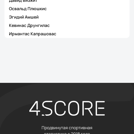
Давид Визжит
Освальд Плюшкис
Эгидий Амшей
Кевинас Друнгилас
Ирмантас Капрашовас
Продвинутая спортивная
статистика с 2018 года