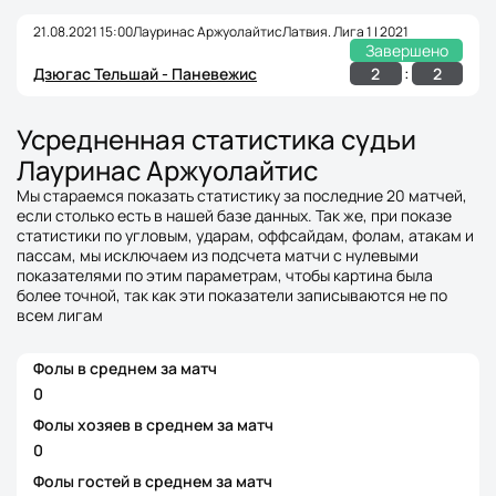
21.08.2021 15:00
Лауринас Аржуолайтис
Латвия. Лига 1 | 2021
Завершено
:
2
2
Дзюгас Тельшай - Паневежис
Усредненная статистика судьи
Лауринас Аржуолайтис
Мы стараемся показать статистику за последние 20 матчей,
если столько есть в нашей базе данных. Так же, при показе
статистики по угловым, ударам, оффсайдам, фолам, атакам и
пассам, мы исключаем из подсчета матчи с нулевыми
показателями по этим параметрам, чтобы картина была
более точной, так как эти показатели записываются не по
всем лигам
Фолы в среднем за матч
0
Фолы хозяев в среднем за матч
0
Фолы гостей в среднем за матч