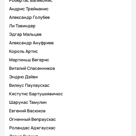
Робертас Валиконис
Андрис Трейманис
Александр Голубев
Ли Тэвиндер
Эдгар Мальцев
Александр Ануфриев
Король Артис
Мартиньш Вегерис
Виталий Спасенников
Эндрю Дэйви
Вилиус Паулаускас
Кястутис Бартушкявичюс
Шарунас Тамулин
Евгений Васюков
Огненный Вепраускас
Роландас Аджгаускас