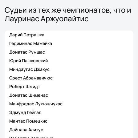
Судьи из тех же чемпионатов, что и
Лауринас Аржуолайтис
Дарий Петрашка
Гедиминас Мажейка
Донатас Румшас
Юрий Пашковский
Миндаугас Джакус
Орест Абрамавичюс
Роберт Шмидт
Донатас Шименас
Манфредас Лукьянчукас
Эдмунд Гейгал
Мантас Помецкис
Дайнава Алитус