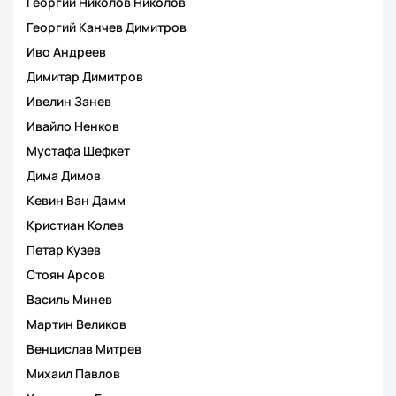
Георгий Николов Николов
Георгий Канчев Димитров
Иво Андреев
Димитар Димитров
Ивелин Занев
Ивайло Ненков
Мустафа Шефкет
Дима Димов
Кевин Ван Дамм
Кристиан Колев
Петар Кузев
Стоян Арсов
Василь Минев
Мартин Великов
Венцислав Митрев
Михаил Павлов