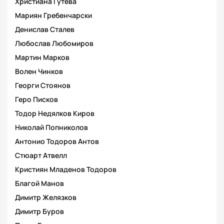
Христиана Гутева
Мариян Гребенчарски
Денислав Сталев
Любослав Любомиров
Мартин Марков
Волен Чинков
Георги Стоянов
Геро Писков
Тодор Недялков Киров
Николай Попниколов
Антонио Тодоров Антов
Стюарт Атвелл
Кристиян Младенов Тодоров
Благой Манов
Димитр Желязков
Димитр Буров