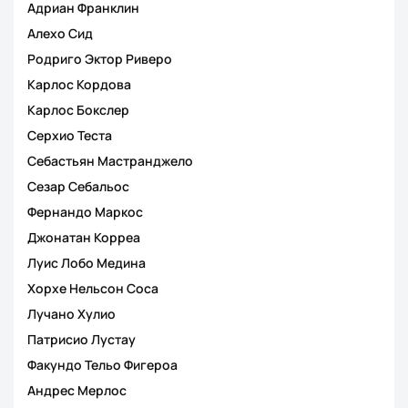
Адриан Франклин
Алехо Сид
Родриго Эктор Риверо
Карлос Кордова
Карлос Бокслер
Серхио Теста
Себастьян Мастранджело
Сезар Себальос
Фернандо Маркос
Джонатан Корреа
Луис Лобо Медина
Хорхе Нельсон Соса
Лучано Хулио
Патрисио Лустау
Факундо Тельо Фигероа
Андрес Мерлос