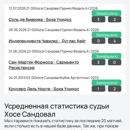
12.07.2026 21:00
Хосе Сандовал
Турнио Федель A | 2026
Завершено
:
3
2
Соль де Америка - Бока Унидос
28.06.2026 21:00
Хосе Сандовал
Турнио Федель A | 2026
Завершено
:
0
4
Индепендиенте Чивилко - Дуглас Хейг
21.06.2026 22:00
Хосе Сандовал
Турнио Федель A | 2026
Завершено
Сан-Мартин Формоса - Сармьенто
:
3
0
Ресистенсия
24.01.2019 03:00
Хосе Сандовал
Кубок Аргентины | 2019
Завершено
:
1
2
Крусеро Дель Норте - Бока Унидос
Усредненная статистика судьи
Хосе Сандовал
Мы стараемся показать статистику за последние 20 матчей,
если столько есть в нашей базе данных. Так же, при показе