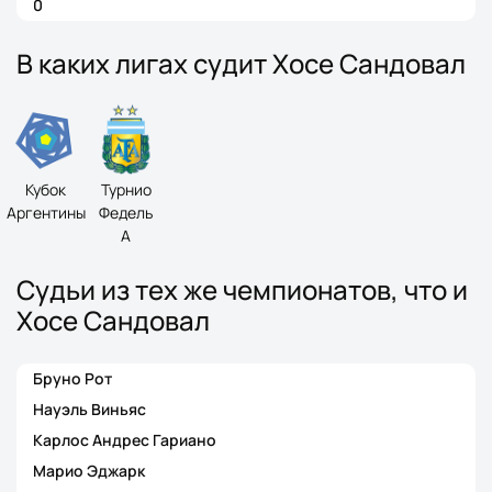
0
В каких лигах судит Хосе Сандовал
Кубок
Турнио
Аргентины
Федель
A
Судьи из тех же чемпионатов, что и
Хосе Сандовал
Бруно Рот
Науэль Виньяс
Карлос Андрес Гариано
Марио Эджарк