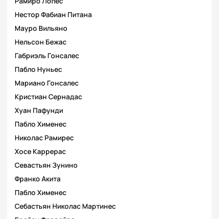
Рамиро Лопес
Нестор Фабиан Питана
Мауро Вильяно
Нельсон Бежас
Габриэль Гонсалес
Пабло Нуньес
Мариано Гонсалес
Кристиан Сернадас
Хуан Пафунди
Пабло Хименес
Николас Рамирес
Хосе Каррерас
Севастьян Зунино
Франко Акита
Пабло Хименес
Себастьян Николас Мартинес