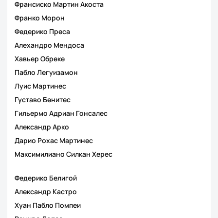
Франсиско Мартин Акоста
Франко Морон
Федерико Преса
Алехандро Мендоса
Хавьер Обреке
Пабло Легуизамон
Луис Мартинес
Густаво Бенитес
Гильермо Адриан Гонсалес
Александр Арко
Дарио Рохас Мартинес
Максимилиано Силкан Херес
Федерико Белигой
Александр Кастро
Хуан Пабло Помпеи