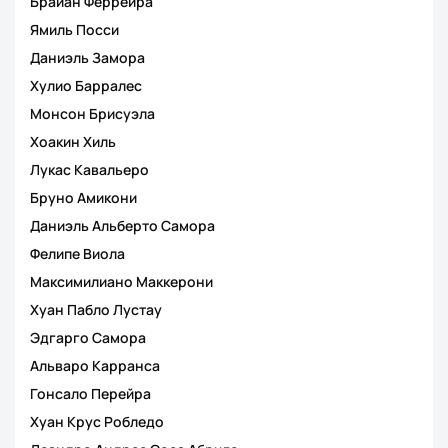
Брайан Феррейра
Ямиль Посси
Даниэль Замора
Хулио Барралес
Монсон Брисуэла
Хоакин Хиль
Лукас Кавальеро
Бруно Амикони
Даниэль Альберто Самора
Фелипе Виола
Максимилиано Маккерони
Хуан Пабло Лустау
Эдгарго Самора
Альваро Карранса
Гонсало Перейра
Хуан Крус Робледо