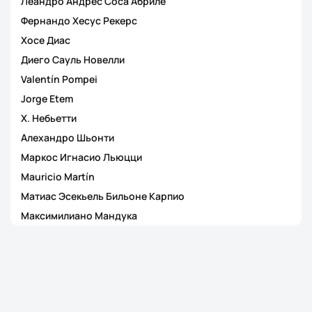
Леандро Андрес Соса Абриле
Фернандо Хесус Рекерс
Хосе Диас
Диего Сауль Новелли
Valentín Pompei
Jorge Etem
Х. Небьетти
Алехандро Шьонти
Маркос Игнасио Льюцци
Mauricio Martín
Матиас Эсекьель Бильоне Карпио
Максимилиано Мандука