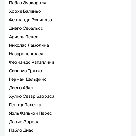
Пабло Эчаваррия
Хорхе Балиньо
Фернандо Эспиноза
Диего Себальос
Ариэль Пенел
Николас Ламолина
Назарено Араса
Фернандо Рапаллини
Сильвио Трукко
Герман Дельфино
Диего Абал
Хулио Сезар Барраса
Гектор Палетта
Яэль Фалькон Перес
Дарио Эррера
Пабло Диас