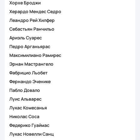
Хорхе Броджи
Херардо Мендес Седро
Леандро Рей Хилфер
Себастьян Ранчильо
Ариэль Суарес
Педро Арганьярас
Максимилиано Рамирес
Эрнан Мастрангело
Фабрицио Льобет
Фернандо Эченике
Пабло Довало
Луис Альварес
Лукас Комесанья
Николас Соса
Федерико Гуаймас
Лукас Новелли Санц