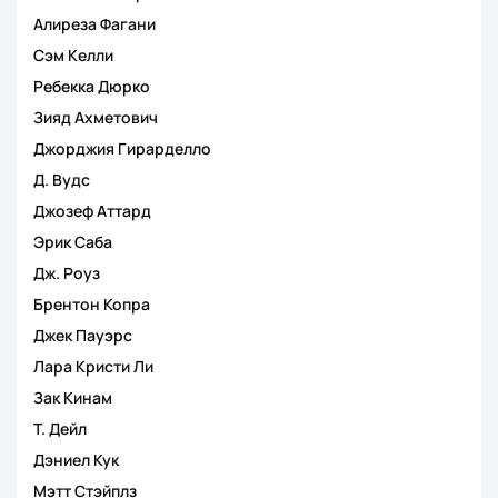
Алиреза Фагани
Сэм Келли
Ребекка Дюрко
Зияд Ахметович
Джорджия Гирарделло
Д. Вудс
Джозеф Аттард
Эрик Саба
Дж. Роуз
Брентон Копра
Джек Пауэрс
Лара Кристи Ли
Зак Кинам
Т. Дейл
Дэниел Кук
Мэтт Стэйплз