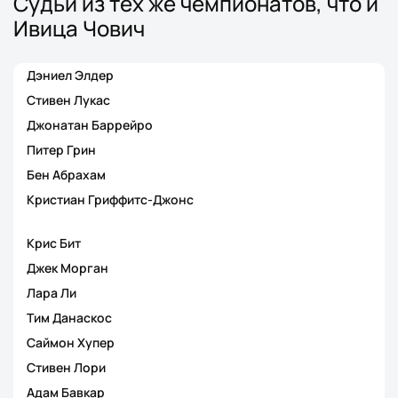
Судьи из тех же чемпионатов, что и
Ивица Чович
Дэниел Элдер
Стивен Лукас
Джонатан Баррейро
Питер Грин
Бен Абрахам
Кристиан Гриффитс-Джонс
Крис Бит
Джек Морган
Лара Ли
Тим Данаскос
Саймон Хупер
Стивен Лори
Адам Бавкар