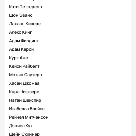
Кэти Петтерсон
Шон Эванс
Лахлан Киверс
Алекс Кинг
Адам Филдинг
Адам Керси
Курт Амс
Кейси Райбелт
Мэтью Саутерн
Хасан Джомаа
Карл Чифферс
Натан Шекспир
Изабелла Блейсс
Рейчел Митченсон
Дэниел Кук
Шейн Скиннер