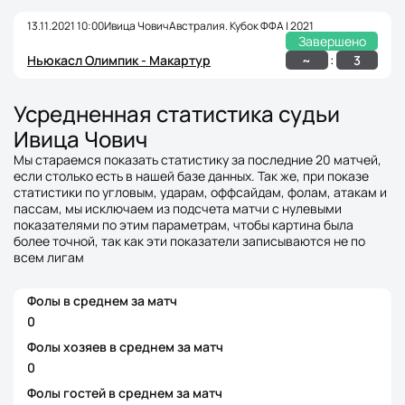
13.11.2021 10:00
Ивица Чович
Австралия. Кубок ФФА | 2021
Завершено
:
~
3
Ньюкасл Олимпик - Макартур
Усредненная статистика судьи
Ивица Чович
Мы стараемся показать статистику за последние 20 матчей,
если столько есть в нашей базе данных. Так же, при показе
статистики по угловым, ударам, оффсайдам, фолам, атакам и
пассам, мы исключаем из подсчета матчи с нулевыми
показателями по этим параметрам, чтобы картина была
более точной, так как эти показатели записываются не по
всем лигам
Фолы в среднем за матч
0
Фолы хозяев в среднем за матч
0
Фолы гостей в среднем за матч