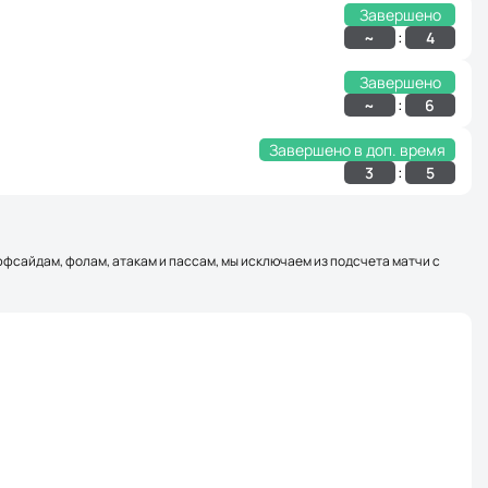
Завершено
:
~
4
Завершено
:
~
6
Завершено в доп. время
:
3
5
оффсайдам, фолам, атакам и пассам, мы исключаем из подсчета матчи с