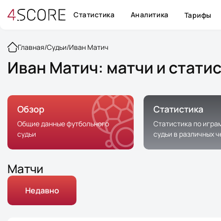
Статистика
Аналитика
Тарифы
Главная
/
Судьи
/
Иван Матич
Иван Матич: матчи и стати
Обзор
Статистика
Общие данные футбольного
Статистика по игра
судьи
судьи в различных 
Матчи
Недавно