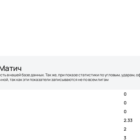
 Матич
сть в нашей базе данных. Так же, при показе статистики по угловым, ударам, 
ной, так как эти показатели записываются не по всем лигам
0
0
0
2.33
2
3