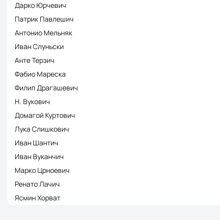
Дарко Юрчевич
Патрик Павлешич
Антонио Мельняк
Иван Слуньски
Анте Терзич
Фабио Мареска
Филип Драгашевич
Н. Вукович
Домагой Куртович
Лука Слишкович
Иван Шантич
Иван Вуканчич
Марко Црноевич
Ренато Лачич
Ясмин Хорват