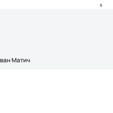
0
Иван Матич