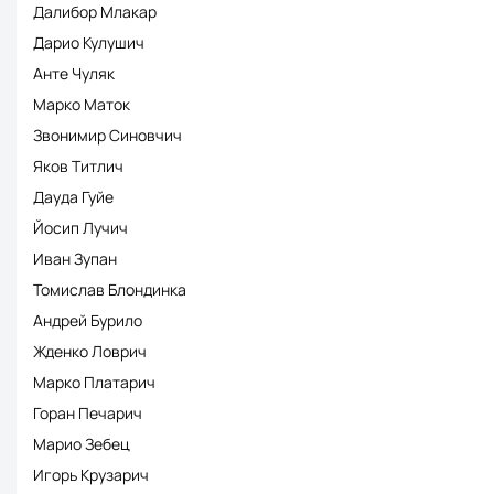
Далибор Млакар
Дарио Кулушич
Анте Чуляк
Марко Маток
Звонимир Синовчич
Яков Титлич
Дауда Гуйе
Йосип Лучич
Иван Зупан
Томислав Блондинка
Андрей Бурило
Жденко Ловрич
Марко Платарич
Горан Печарич
Марио Зебец
Игорь Крузарич