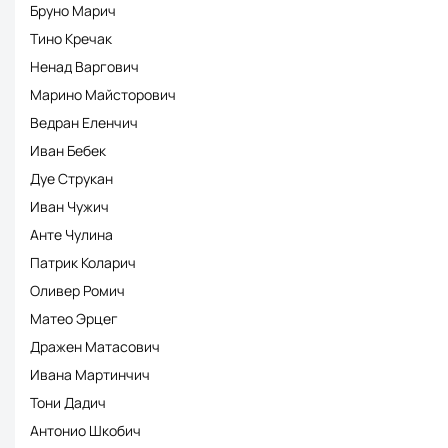
Бруно Марич
Тино Кречак
Ненад Варгович
Марино Майсторович
Ведран Еленчич
Иван Бебек
Дуе Струкан
Иван Чужич
Анте Чулина
Патрик Коларич
Оливер Ромич
Матео Эрцег
Дражен Матасович
Ивана Мартинчич
Тони Дадич
Антонио Шкобич