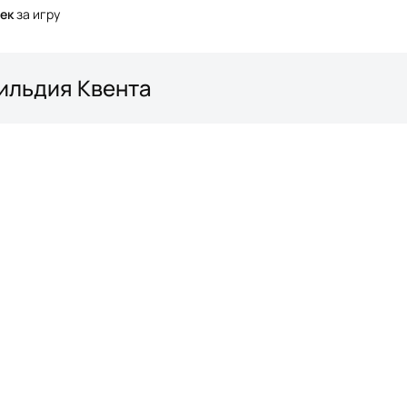
ек
за игру
Гильдия Квента