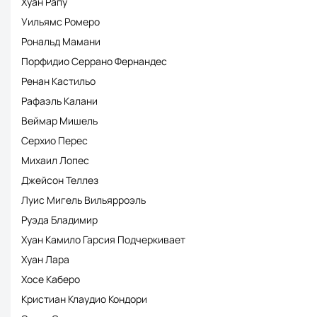
Хуан Рапу
Уильямс Ромеро
Рональд Мамани
Порфидио Серрано Фернандес
Ренан Кастильо
Рафаэль Калани
Веймар Мишель
Серхио Перес
Михаил Лопес
Джейсон Теллез
Луис Мигель Вильярроэль
Руэда Бладимир
Хуан Камило Гарсия Подчеркивает
Хуан Лара
Хосе Каберо
Кристиан Клаудио Кондори