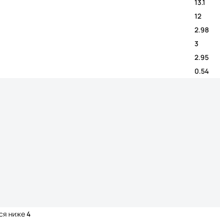
13.1
12
2.98
3
2.95
0.54
тся ниже
4