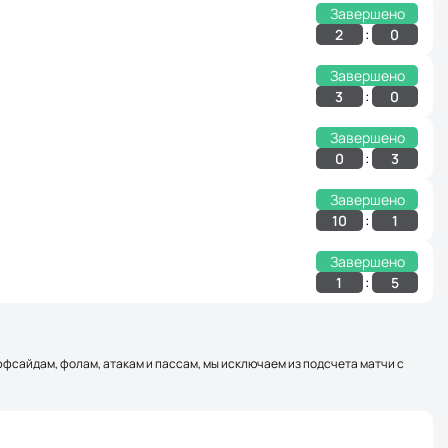
Завершено
:
2
0
Завершено
:
3
0
Завершено
:
0
3
Завершено
:
10
1
Завершено
:
1
5
оффсайдам, фолам, атакам и пассам, мы исключаем из подсчета матчи с