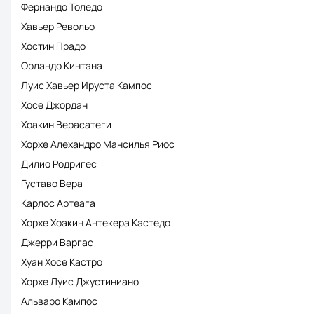
Фернандо Толедо
Хавьер Револьо
Хостин Прадо
Орландо Кинтана
Луис Хавьер Ируста Кампос
Хосе Джордан
Хоакин Верасатеги
Хорхе Алехандро Мансилья Риос
Дилио Родригес
Густаво Вера
Карлос Артеага
Хорхе Хоакин Антекера Кастедо
Джерри Варгас
Хуан Хосе Кастро
Хорхе Луис Джустиниано
Альваро Кампос