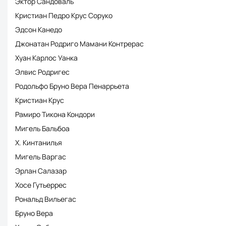
Эктор Сандоваль
Кристиан Педро Крус Соруко
Эдсон Канедо
Джонатан Родриго Мамани Контрерас
Хуан Карлос Уанка
Элвис Родригес
Родольфо Бруно Вера Пенаррьета
Кристиан Крус
Рамиро Тикона Кондори
Мигель Бальбоа
Х. Кинтанилья
Мигель Варгас
Эрлан Салазар
Хосе Гутьеррес
Рональд Вильегас
Бруно Вера