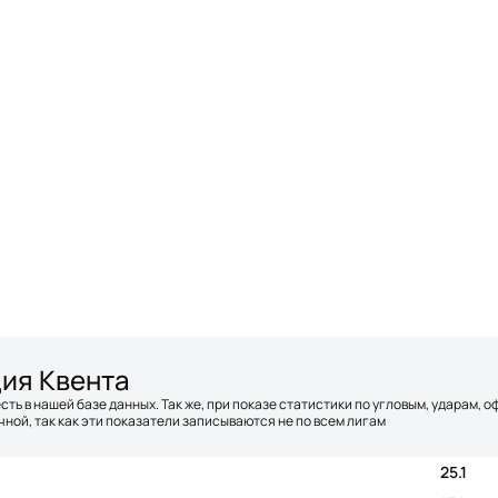
дия Квента
сть в нашей базе данных. Так же, при показе статистики по угловым, ударам, 
ной, так как эти показатели записываются не по всем лигам
25.1