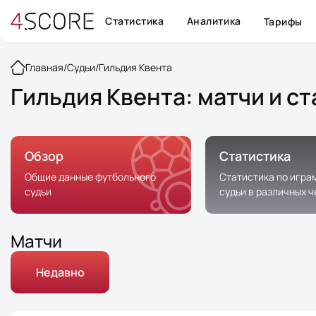
Статистика
Аналитика
Тарифы
Главная
/
Судьи
/
Гильдия Квента
Гильдия Квента: матчи и с
Обзор
Статистика
Общие данные футбольного
Статистика по игра
судьи
судьи в различных 
Матчи
Недавно