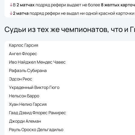
В
2
матчах
подряд рефери выдает не более
8
желтых карточ
2
матча
подряд рефери не выдал ни одной красной карточки
Судьи из тех же чемпионатов, что и 
Карлос Гарсия
Ангел Флорес
Иво Найджел Мендес Чавес
Рафаэль Субирана
Эдсон Риос
Украденный Виктор Гюго
Нельсон Барро
Хуан Нелио Гарсия
Гаад Дэвид Флорес Рамирес
Джорди Алеман
Рауль Ороско Дельгадильо