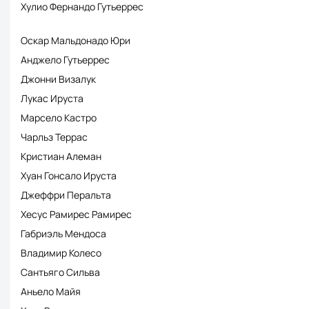
Хулио Фернандо Гутьеррес
Оскар Мальдонадо Юри
Анджело Гутьеррес
Джонни Визалук
Лукас Ируста
Марсело Кастро
Чарльз Террас
Кристиан Алеман
Хуан Гонсало Ируста
Джеффри Перальта
Хесус Рамирес Рамирес
Габриэль Мендоса
Владимир Колесо
Сантьяго Сильва
Аньело Майя