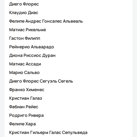
Диего Флорес
Клаудио Диас
Фелипе Андрес Гонсалес Альвеаль
Матиас Рикельме
Гастон Филипп
Рейнерио Альварадо
Диона Риссиос Дуран
Матиас Ассади
Марио Сальво
Диего Флорес Сегуэль Сегель
Франко Хименес
Кристиан Галаз
Фабиан Рейес
Родриго Ривера
Фелипе Хара
Кристиан Гильерм Галас Сепульведа