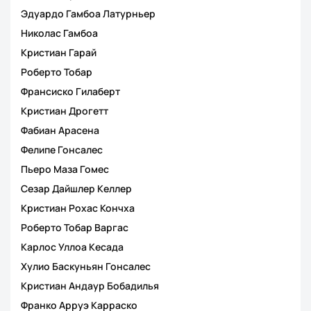
Эдуардо Гамбоа Латурньер
Николас Гамбоа
Кристиан Гарай
Роберто Тобар
Франсиско Гилаберт
Кристиан Дрогетт
Фабиан Арасена
Фелипе Гонсалес
Пьеро Маза Гомес
Сезар Дайшлер Келлер
Кристиан Рохас Кончха
Роберто Тобар Варгас
Карлос Уллоа Кесада
Хулио Баскуньян Гонсалес
Кристиан Андаур Бобадилья
Франко Арруэ Карраско