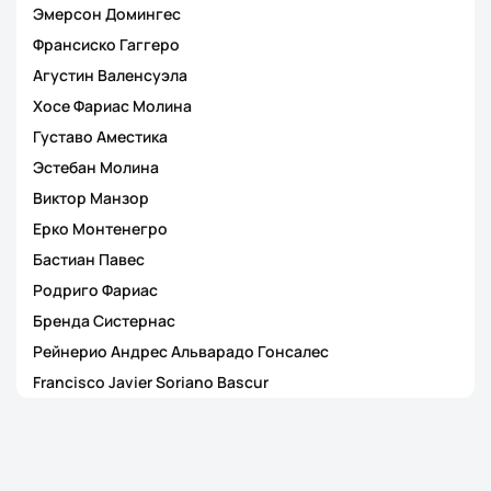
Эмерсон Домингес
Франсиско Гаггеро
Агустин Валенсуэла
Хосе Фариас Молина
Густаво Аместика
Эстебан Молина
Виктор Манзор
Ерко Монтенегро
Бастиан Павес
Родриго Фариас
Бренда Систернас
Рейнерио Андрес Альварадо Гонсалес
Francisco Javier Soriano Bascur