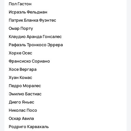
Пол Гастон
Исраэль Фельдман
Патрик Бланка Фуэнтес
Омар Порту
Клаудио Аранда Гонсалес
Рафаэль Тронкосо Эррера
Хорхе Осес
Франсиско Сориано
Хосе Вергара
Хуан Комас
Педро Моралес
Эмилио Бастиас
Диего Яньес
Николас Посо
Оскар Авила
Родриго Карвахаль