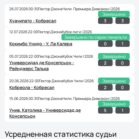
26.07.2026 00:30
Гектор Джона
Чили. Премьера Дивизион | 2026
Завершено
:
3
3
Хуачипато - Кобресал
12.07.2026 22:00
Гектор Джона
Кубок лиги | 2026
Завершено по серии пенальти
:
0
1
Кокимбо Унидо - У. Ла Калера
Завершено
05.07.2026 22:00
Гектор Джона
Кубок Чили | 2026
Универсидад де Консепсьон -
:
2
0
Рейнджерс Талька
Завершено
20.06.2026 22:00
Гектор Джона
Кубок Чили | 2026
:
2
0
Кобреола - Кобресал
15.06.2026 00:30
Гектор Джона
Чили. Премьера Дивизион | 2026
Завершено
Унив. Католика - Универсидад де
:
5
1
Консепсьон
Усредненная статистика судьи