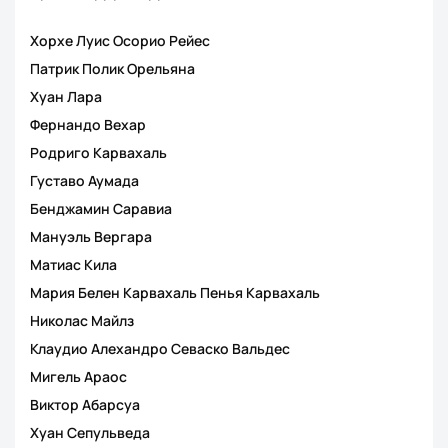
Хорхе Луис Осорио Рейес
Патрик Полик Орельяна
Хуан Лара
Фернандо Вехар
Родриго Карвахаль
Густаво Аумада
Бенджамин Саравиа
Мануэль Вергара
Матиас Кила
Мария Белен Карвахаль Пенья Карвахаль
Николас Майлз
Клаудио Алехандро Севаско Вальдес
Мигель Араос
Виктор Абарсуа
Хуан Сепульведа