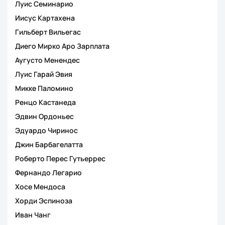
Луис Семинарио
Иисус Картахена
Гильберт Вильегас
Диего Мирко Аро Зарплата
Аугусто Менендес
Луис Гарай Эвия
Микке Паломино
Ренцо Кастанеда
Эдвин Ордоньес
Эдуардо Чиринос
Джин Барбагелатта
Роберто Перес Гутьеррес
Фернандо Легарио
Хосе Мендоса
Хорди Эспиноза
Иван Чанг