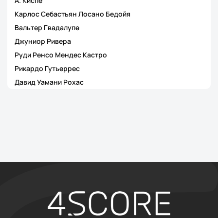
А. Киспе
Карлос Себастьян Лосано Бедойя
Вальтер Гвадалупе
Джуниор Ривера
Руди Ренсо Мендес Кастро
Рикардо Гутьеррес
Давид Уамани Рохас