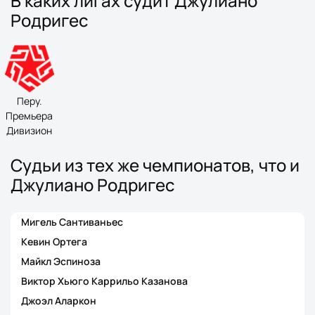
В каких лигах судит Джулиано
Родригес
Перу.
Премьера
Дивизион
Судьи из тех же чемпионатов, что и
Джулиано Родригес
Мигель Сантиваньес
Кевин Ортега
Майкл Эспиноза
Виктор Хьюго Каррильо Казанова
Джоэл Аларкон