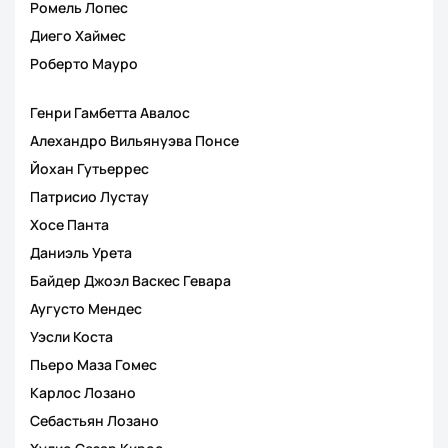
Ромель Лопес
Диего Хаймес
Роберто Мауро
Генри Гамбетта Авалос
Алехандро Вильянуэва Понсе
Йохан Гутьеррес
Патрисио Лустау
Хосе Панта
Даниэль Урета
Байдер Джоэл Васкес Гевара
Аугусто Мендес
Уэсли Коста
Пьеро Маза Гомес
Карлос Лозано
Себастьян Лозано