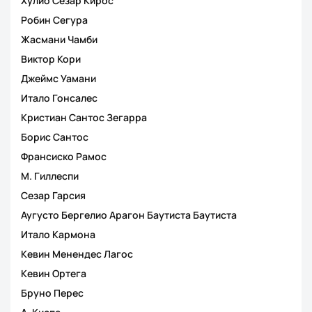
Хулио Сезар Кирос
Робин Сегура
Жасмани Чамби
Виктор Кори
Джеймс Уамани
Итало Гонсалес
Кристиан Сантос Зегарра
Борис Сантос
Франсиско Рамос
М. Гиллеспи
Сезар Гарсия
Аугусто Бергелио Арагон Баутиста Баутиста
Итало Кармона
Кевин Менендес Лагос
Кевин Ортега
Бруно Перес