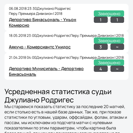
06.08.2018 23:30
Джулиано Родригес
Завершено
Перу. Премьера Дивизион | 2018
Депортиво Бинасьональ - Уньон
:
1
1
Комерсио
18.05.2018 23:00
Джулиано Родригес
Перу. Премьера Дивизион | 2018
Завершено
:
3
~
Аякучо - Комерсиантс Унидос
21.04.2018 04:00
Джулиано Родригес
Перу. Премьера Дивизион | 2018
Завершено
Депортиво Мунисипаль - Депортиво
:
4
~
Бинасьональ
Усредненная статистика судьи
Джулиано Родригес
Мы стараемся показать статистику за последние 20 матчей,
если столько есть в нашей базе данных. Так же, при показе
статистики по угловым, ударам, оффсайдам, фолам, атакам и
пассам, мы исключаем из подсчета матчи с нулевыми
показателями по этим параметрам, чтобы картина была