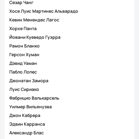
Сезар Чанг
Хосе Луис Мартинес Альварадо
Кевин Менендес Лагос
Хорхе Панта
Йовани Куеведо Гуэрра
Рамон Бланко
Герсон Хуман
Дэвид Уаман
Пабло Лопес
Джонатан Замора
Луис Сириако
Фабрицио Валькарсель
Уилмер Вильянуэва
Джон Кабрера
Эдвин Карранса
Александр Блас