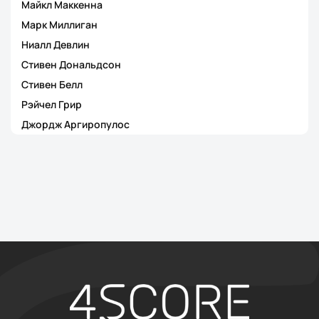
Майкл Маккенна
Марк Миллиган
Ниалл Девлин
Стивен Дональдсон
Стивен Белл
Рэйчел Грир
Джордж Аргиропулос