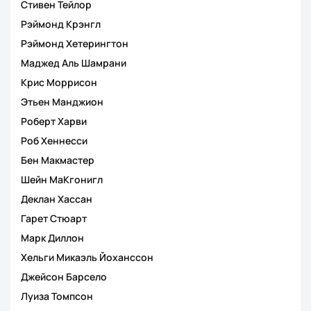
Стивен Тейлор
Рэймонд Крэнгл
Рэймонд Хетерингтон
Маджед Аль Шамрани
Крис Моррисон
Этьен Манджион
Роберт Харви
Роб Хеннесси
Бен Макмастер
Шейн МаКгонигл
Деклан Хассан
Гарет Стюарт
Марк Диллон
Хельги Микаэль Йоханссон
Джейсон Барсело
Луиза Томпсон