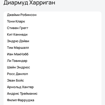
Диармуд Харриган
Джейми Робинсон
Тони Кларк
Стивен Грегг
Кит Кеннеди
Эндрю Дэйви
Тим Маршалл
Иан МакНэбб
Ли Тэвиндер
Шейн Эндрюс
Росс Данлоп
Эван Бойс
Арнольд Хантер
Андрис Трейманис
Филип Фарруджа