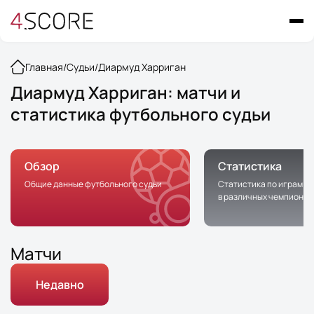
Главная
/
Судьи
/
Диармуд Харриган
Диармуд Харриган: матчи и
статистика футбольного судьи
Обзор
Статистика
Общие данные футбольного судьи
Статистика по играм с 
в различных чемпионат
Матчи
Недавно