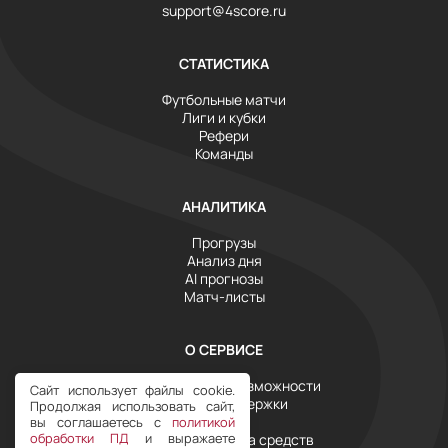
support@4score.ru
СТАТИСТИКА
Футбольные матчи
Лиги и кубки
Рефери
Команды
АНАЛИТИКА
Прогрузы
Анализ дня
AI прогнозы
Матч-листы
О СЕРВИСЕ
Инструменты и возможности
Сайт использует файлы cookie.
Служба поддержки
Продолжая использовать сайт,
Тарифы
вы соглашаетесь с
политикой
обработки ПД
и выражаете
Условия возврата средств