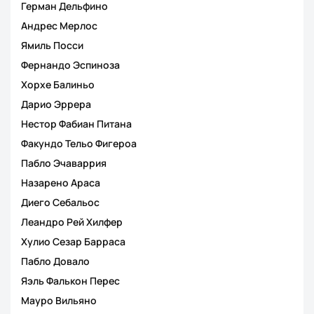
Герман Дельфино
Андрес Мерлос
Ямиль Посси
Фернандо Эспиноза
Хорхе Балиньо
Дарио Эррера
Нестор Фабиан Питана
Факундо Тельо Фигероа
Пабло Эчаваррия
Назарено Араса
Диего Себальос
Леандро Рей Хилфер
Хулио Сезар Барраса
Пабло Довало
Яэль Фалькон Перес
Мауро Вильяно