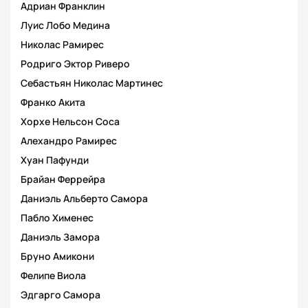
Адриан Франклин
Луис Лобо Медина
Николас Рамирес
Родриго Эктор Риверо
Себастьян Николас Мартинес
Франко Акита
Хорхе Нельсон Соса
Алехандро Рамирес
Хуан Пафунди
Брайан Феррейра
Даниэль Альберто Самора
Пабло Хименес
Даниэль Замора
Бруно Амикони
Фелипе Виола
Эдгарго Самора