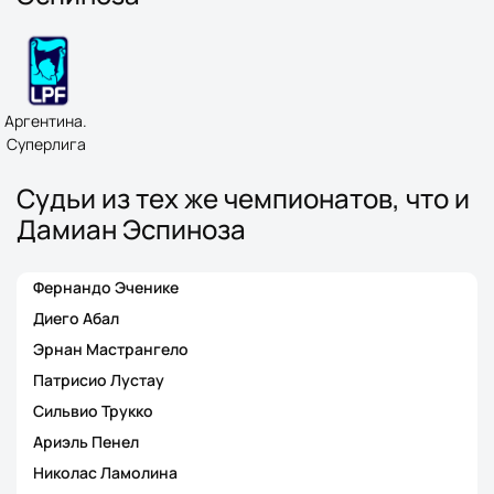
Аргентина.
Суперлига
Судьи из тех же чемпионатов, что и
Дамиан Эспиноза
Фернандо Эченике
Диего Абал
Эрнан Мастрангело
Патрисио Лустау
Сильвио Трукко
Ариэль Пенел
Николас Ламолина