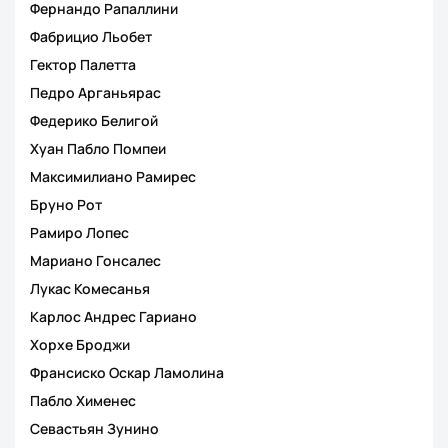
Фернандо Рапаллини
Фабрицио Льобет
Гектор Палетта
Педро Арганьярас
Федерико Белигой
Хуан Пабло Помпеи
Максимилиано Рамирес
Бруно Рот
Рамиро Лопес
Мариано Гонсалес
Лукас Комесанья
Карлос Андрес Гариано
Хорхе Броджи
Франсиско Оскар Ламолина
Пабло Хименес
Севастьян Зунино