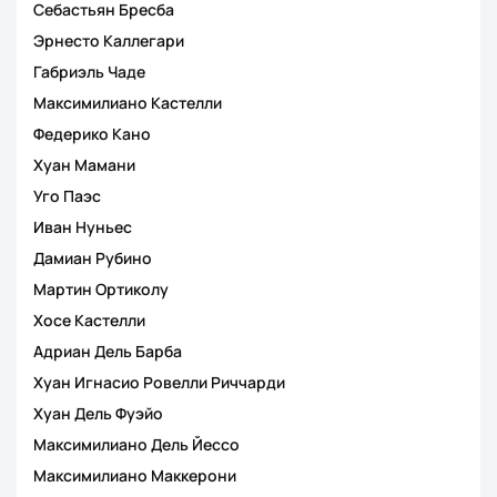
Себастьян Бресба
Эрнесто Каллегари
Габриэль Чаде
Максимилиано Кастелли
Федерико Кано
Хуан Мамани
Уго Паэс
Иван Нуньес
Дамиан Рубино
Мартин Ортиколу
Хосе Кастелли
Адриан Дель Барба
Хуан Игнасио Ровелли Риччарди
Хуан Дель Фуэйо
Максимилиано Дель Йессо
Максимилиано Маккерони