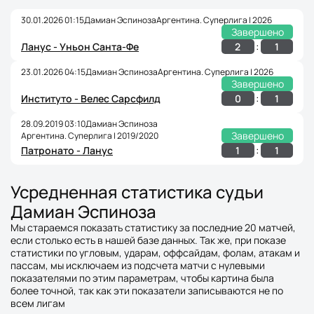
30.01.2026 01:15
Дамиан Эспиноза
Аргентина. Суперлига | 2026
Завершено
:
2
1
Ланус - Уньон Санта-Фе
23.01.2026 04:15
Дамиан Эспиноза
Аргентина. Суперлига | 2026
Завершено
:
0
1
Институто - Велес Сарсфилд
28.09.2019 03:10
Дамиан Эспиноза
Завершено
Аргентина. Суперлига | 2019/2020
:
1
1
Патронато - Ланус
Усредненная статистика судьи
Дамиан Эспиноза
Мы стараемся показать статистику за последние 20 матчей,
если столько есть в нашей базе данных. Так же, при показе
статистики по угловым, ударам, оффсайдам, фолам, атакам и
пассам, мы исключаем из подсчета матчи с нулевыми
показателями по этим параметрам, чтобы картина была
более точной, так как эти показатели записываются не по
всем лигам