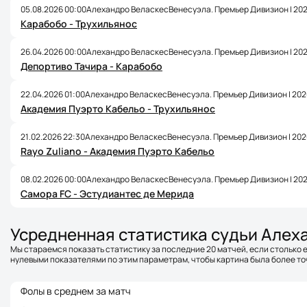
05.08.2026 00:00
Алехандро Веласкес
Венесуэла. Премьер Дивизион | 20
Карабобо - Трухильянос
26.04.2026 00:00
Алехандро Веласкес
Венесуэла. Премьер Дивизион | 20
Депортиво Тачира - Карабобо
22.04.2026 01:00
Алехандро Веласкес
Венесуэла. Премьер Дивизион | 202
Академия Пуэрто Кабельо - Трухильянос
21.02.2026 22:30
Алехандро Веласкес
Венесуэла. Премьер Дивизион | 202
Rayo Zuliano - Академия Пуэрто Кабельо
08.02.2026 00:00
Алехандро Веласкес
Венесуэла. Премьер Дивизион | 20
Самора FC - Эстудиантес де Мерида
Усредненная статистика судьи Алех
Мы стараемся показать статистику за последние 20 матчей, если столько е
нулевыми показателями по этим параметрам, чтобы картина была более точ
Фолы в среднем за матч