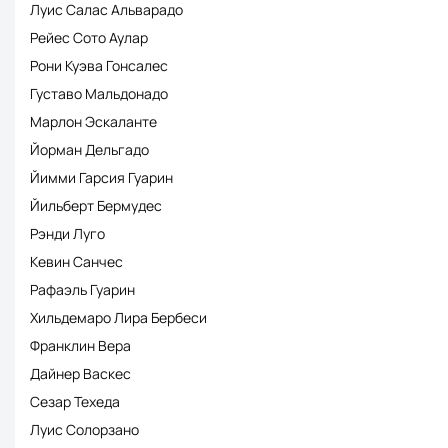
Луис Салас Альварадо
Рейес Сото Аулар
Рони Куэва Гонсалес
Густаво Мальдонадо
Марлон Эскаланте
Йорман Дельгадо
Йимми Гарсия Гуарин
Йильберт Бермудес
Рэнди Луго
Кевин Санчес
Рафаэль Гуарин
Хильдемаро Лира Бербеси
Франклин Вера
Дайнер Васкес
Сезар Техеда
Луис Солорзано