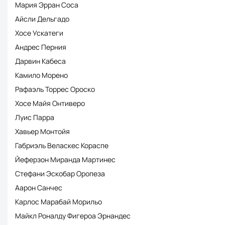
Мария Эрран Соса
Айсли Дельгадо
Хосе Ускатеги
Андрес Перния
Дарвин Кабеса
Камило Морено
Рафаэль Торрес Ороско
Хосе Майя Онтиверо
Луис Парра
Хавьер Монтойя
Габриэль Веласкес Кораспе
Йеферзон Миранда Мартинес
Стефани Эскобар Оропеза
Аарон Санчес
Карлос Марабай Морильо
Майкл Роналду Фигероа Эрнандес