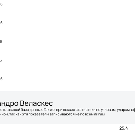
26
26
6
6
26
андро Веласкес
сть в нашей базе данных. Так же, при показе статистики по угловым, ударам, 
ной, так как эти показатели записываются не по всем лигам
25.4