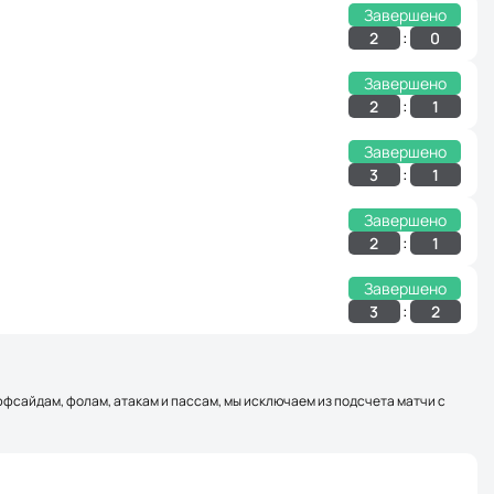
Завершено
:
2
0
Завершено
:
2
1
Завершено
:
3
1
Завершено
:
2
1
Завершено
:
3
2
оффсайдам, фолам, атакам и пассам, мы исключаем из подсчета матчи с