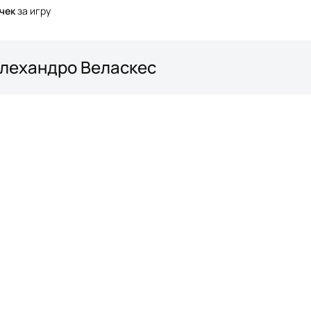
чек
за игру
 Алехандро Веласкес