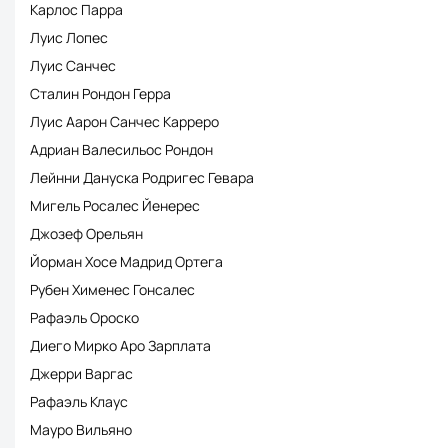
Карлос Парра
Луис Лопес
Луис Санчес
Сталин Рондон Герра
Луис Аарон Санчес Карреро
Адриан Валесильос Рондон
Лейнни Дануска Родригес Гевара
Мигель Росалес Йенерес
Джозеф Орельян
Йорман Хосе Мадрид Ортега
Рубен Хименес Гонсалес
Рафаэль Ороско
Диего Мирко Аро Зарплата
Джерри Варгас
Рафаэль Клаус
Мауро Вильяно