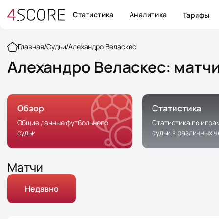
Статистика
Аналитика
Тарифы
Главная
/
Судьи
/
Алехандро Веласкес
Алехандро Веласкес: матчи
Обзор
Статистика
Общие данные футбольного
Статистика по игра
судьи
судьи в различных 
Матчи
Недавно