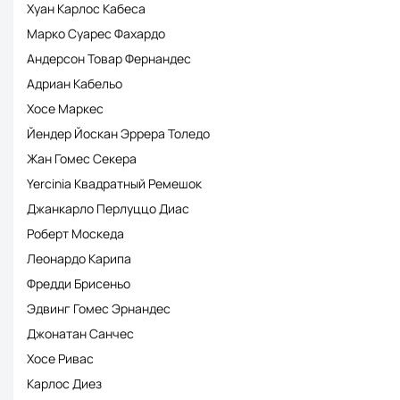
Хуан Карлос Кабеса
Марко Суарес Фахардо
Андерсон Товар Фернандес
Адриан Кабельо
Хосе Маркес
Йендер Йоскан Эррера Толедо
Жан Гомес Секера
Yercinia Квадратный Ремешок
Джанкарло Перлуццо Диас
Роберт Москеда
Леонардо Карипа
Фредди Брисеньо
Эдвинг Гомес Эрнандес
Джонатан Санчес
Хосе Ривас
Карлос Диез