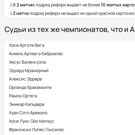
В
2
матчах
подряд рефери выдает не более
10
желтых карто
2
матча
подряд рефери не выдал ни одной красной карточки
Судьи из тех же чемпионатов, что и
Хосе Арготе Вега
Анхель Артеага Кабриалес
Хесус Валенсуэла
Эдуард Мраморный
Алексис Эррера
Орландо Бракамонте
Рамон Ортега
Эмикар Кальдера
Хуан Сото Аревало
Хосе Луис Ойо Матеус
Франсиско Лопес Гонсалес