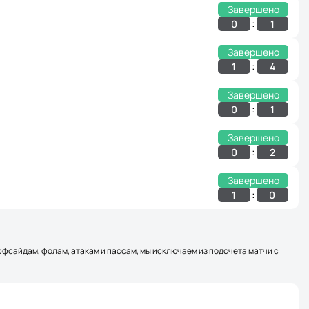
Завершено
:
0
1
Завершено
:
1
4
Завершено
:
0
1
Завершено
:
0
2
Завершено
:
1
0
оффсайдам, фолам, атакам и пассам, мы исключаем из подсчета матчи с