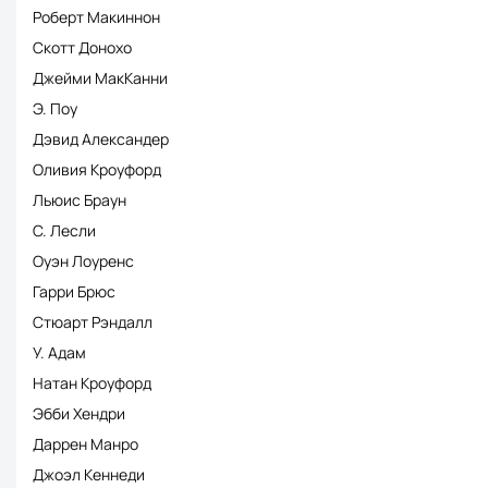
Роберт Макиннон
Скотт Донохо
Джейми МакКанни
Э. Поу
Дэвид Александер
Оливия Кроуфорд
Льюис Браун
С. Лесли
Оуэн Лоуренс
Гарри Брюс
Стюарт Рэндалл
У. Адам
Натан Кроуфорд
Эбби Хендри
Даррен Манро
Джоэл Кеннеди