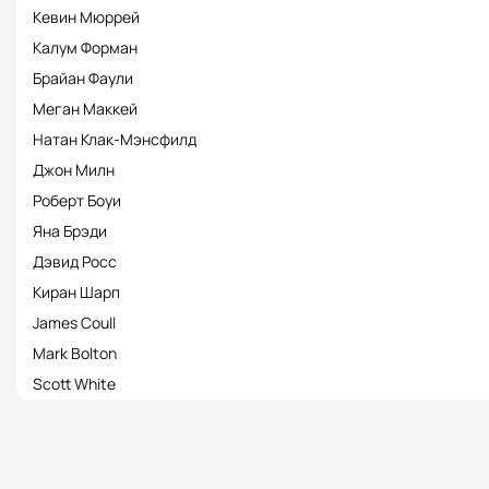
Кевин Мюррей
Калум Форман
Брайан Фаули
Меган Маккей
Натан Клак-Мэнсфилд
Джон Милн
Роберт Боуи
Яна Брэди
Дэвид Росс
Киран Шарп
James Coull
Mark Bolton
Scott White