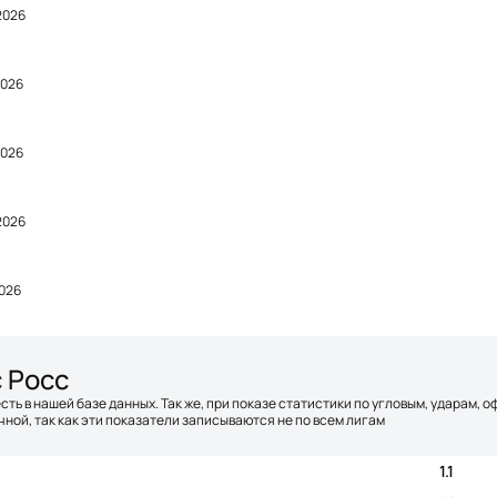
2026
2026
2026
2026
2026
 Росс
сть в нашей базе данных. Так же, при показе статистики по угловым, ударам, 
ной, так как эти показатели записываются не по всем лигам
1.1