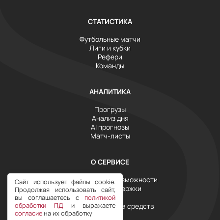
СТАТИСТИКА
Футбольные матчи
Лиги и кубки
Рефери
Команды
АНАЛИТИКА
Прогрузы
Анализ дня
AI прогнозы
Матч-листы
О СЕРВИСЕ
Инструменты и возможности
Сайт использует файлы cookie.
Служба поддержки
Продолжая использовать сайт,
Тарифы
вы соглашаетесь с
политикой
обработки ПД
и выражаете
Условия возврата средств
согласие
на их обработку