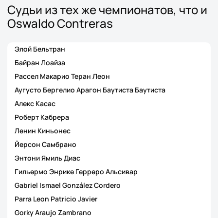
Судьи из тех же чемпионатов, что и
Oswaldo Contreras
Элой Бельтран
Байран Лоайза
Рассел Макарио Теран Леон
Аугусто Бергелио Арагон Баутиста Баутиста
Алекс Касас
Роберт Кабрера
Ленин Киньонес
Йерсон Самбрано
Энтони Ямиль Диас
Гильермо Энрике Герреро Альсивар
Gabriel Ismael González Cordero
Parra Leon Patricio Javier
Gorky Araujo Zambrano