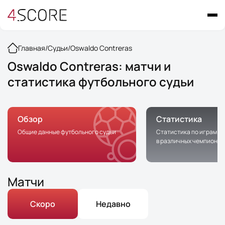
Главная
/
Судьи
/
Oswaldo Contreras
Oswaldo Contreras: матчи и
статистика футбольного судьи
Обзор
Статистика
Общие данные футбольного судьи
Статистика по играм с 
в различных чемпионат
Матчи
Скоро
Недавно