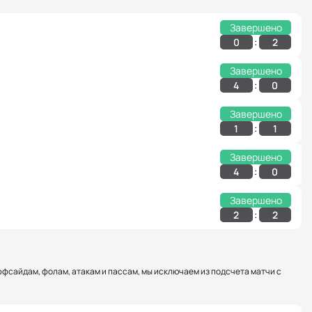
Завершено
:
0
2
Завершено
:
4
0
Завершено
:
1
1
Завершено
:
4
0
Завершено
:
2
2
оффсайдам, фолам, атакам и пассам, мы исключаем из подсчета матчи с