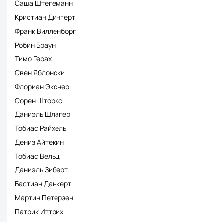
Саша Штегеманн
Кристиан Дингерт
Франк Вилленборг
Робин Браун
Тимо Герах
Свен Яблонски
Флориан Экснер
Сорен Шторкс
Даниэль Шлагер
Тобиас Райхель
Дениз Айтекин
Тобиас Вельц
Даниэль Зиберт
Бастиан Данкерт
Мартин Петерзен
Патрик Иттрих