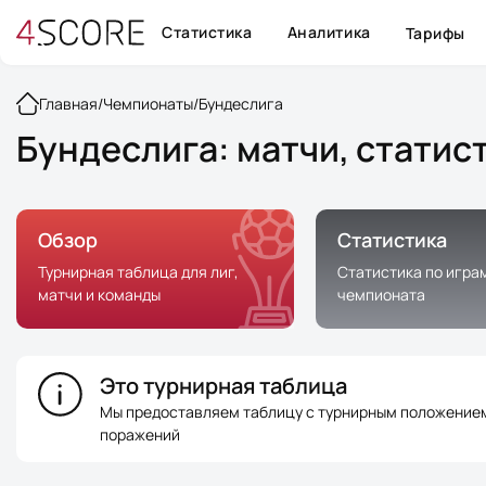
Статистика
Аналитика
Тарифы
Главная
/
Чемпионаты
/
Бундеслига
Бундеслига: матчи, статис
Обзор
Статистика
Турнирная таблица для лиг,
Статистика по игра
матчи и команды
чемпионата
Это турнирная таблица
Мы предоставляем таблицу с турнирным положением 
поражений