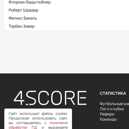
Флориан Бадштюбнер
Роберт Шредер
Феликс Бикель
Торбен Зивер
СТАТИСТИКА
Футбольные ма
Лиги и кубки
Сайт использует файлы cookie.
Рефери
Продвинутая спортивная
Продолжая использовать сайт,
Команды
статистика с 2018 года
вы соглашаетесь с
политикой
обработки ПД
и выражаете