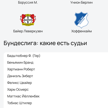
Боруссия М.
Унион Берлин
Байер Леверкузен
Хоффенхайм
Бундеслига: какие есть судьи
Бадштюбнер Ф. (Гер)
Беньямин Бранд
Хартманн Роберт
Даниэль Зиберт
Феликс Цвайер
Харм Осмерс
Маттиас Йёлленбек
Тобиас Штилер