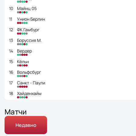
10
Майнц 05
11
Унион Берлин
12
ФК Гамбург
13
Боруссия М.
14
Вердер
15
Кёльн
16
Вольфсбург
17
Санкт - Паули
18
Хайденхайм
Матчи
Недавно