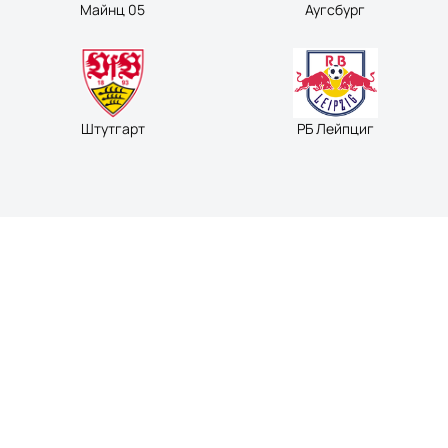
Майнц 05
Аугсбург
Штутгарт
РБ Лейпциг