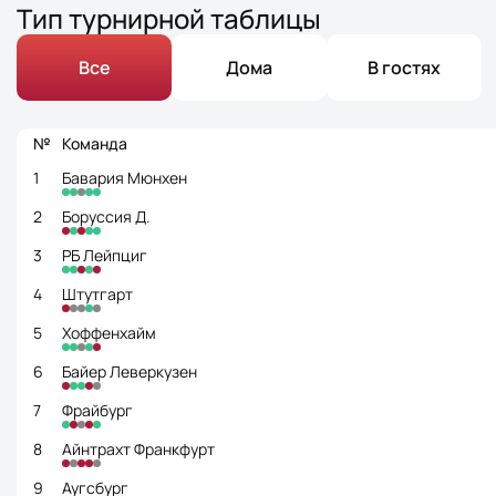
Тип турнирной таблицы
Все
Дома
В гостях
№
Команда
1
Бавария Мюнхен
2
Боруссия Д.
3
РБ Лейпциг
4
Штутгарт
5
Хоффенхайм
6
Байер Леверкузен
7
Фрайбург
8
Айнтрахт Франкфурт
9
Аугсбург