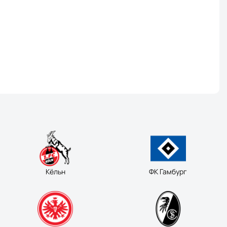
Кёльн
ФК Гамбург