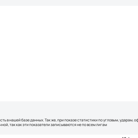
сть в нашей базе данных. Так же, при показе статистики по угловым, ударам, 
ной, так как эти показатели записываются не по всем лигам