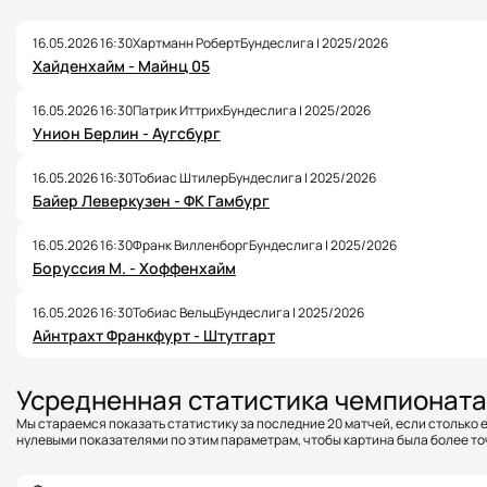
16.05.2026 16:30
Хартманн Роберт
Бундеслига | 2025/2026
Хайденхайм - Майнц 05
16.05.2026 16:30
Патрик Иттрих
Бундеслига | 2025/2026
Унион Берлин - Аугсбург
16.05.2026 16:30
Тобиас Штилер
Бундеслига | 2025/2026
Байер Леверкузен - ФК Гамбург
16.05.2026 16:30
Франк Вилленборг
Бундеслига | 2025/2026
Боруссия М. - Хоффенхайм
16.05.2026 16:30
Тобиас Вельц
Бундеслига | 2025/2026
Айнтрахт Франкфурт - Штутгарт
Усредненная статистика чемпионата
Мы стараемся показать статистику за последние 20 матчей, если столько е
нулевыми показателями по этим параметрам, чтобы картина была более точ