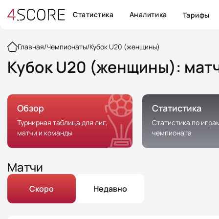
Статистика
Аналитика
Тарифы
Главная
/
Чемпионаты
/
Кубок U20 (женщины)
Кубок U20 (женщины): матч
Обзор
Статистика
Турнирная таблица для лиг,
Статистика по игра
матчи и команды
чемпионата
Матчи
Скоро
Недавно