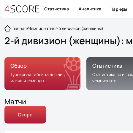
Статистика
Аналитика
Тарифы
Главная
/
Чемпионаты
/
2-й дивизион (женщины)
2-й дивизион (женщины): м
Обзор
Статистика
Турнирная таблица для лиг,
Статистика по игра
матчи и команды
чемпионата
Матчи
Скоро