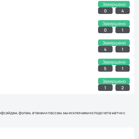
Завершено
:
0
4
Завершено
:
0
1
Завершено
:
4
1
Завершено
:
5
1
Завершено
:
1
2
оффсайдам, фолам, атакам и пассам, мы исключаем из подсчета матчи с