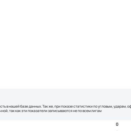
сть в нашей базе данных. Так же, при показе статистики по угловым, ударам, 
ной, так как эти показатели записываются не по всем лигам
0