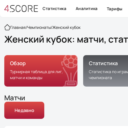
Статистика
Аналитика
Тарифы
Главная
/
Чемпионаты
/
Женский кубок
Женский кубок: матчи, ста
Обзор
Статистика
Турнирная таблица для лиг,
Статистика по игра
матчи и команды
чемпионата
Матчи
Недавно