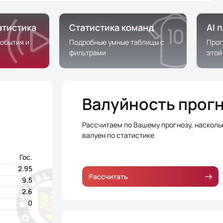
атистика
Статистика команд
AI 
события и
Подробные умные таблицы с
Прог
фильтрами
этой
Валуйность прог
Рассчитаем по Вашему прогнозу, насколь
валуен по статистике
Гос.
2.95
Рассчитать
9.5
2.6
0