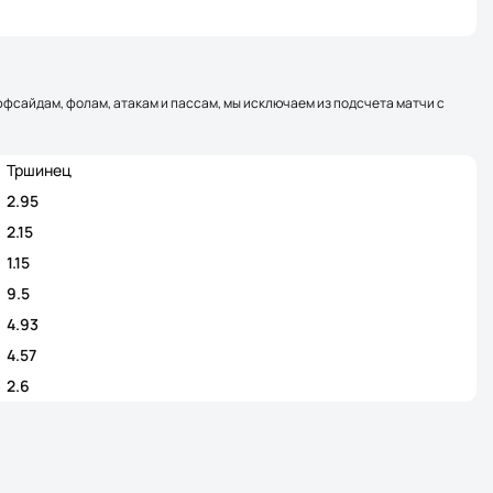
оффсайдам, фолам, атакам и пассам, мы исключаем из подсчета матчи с
Тршинец
2.95
2.15
1.15
9.5
4.93
4.57
2.6