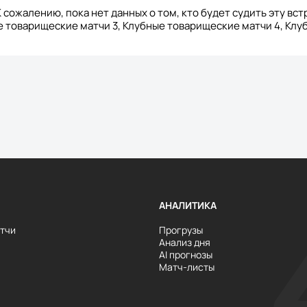
 сожалению, пока нет данных о том, кто будет судить эту вст
е товарищеские матчи 3, Клубные товарищеские матчи 4, Клу
АНАЛИТИКА
тчи
Прогрузы
Анализ дня
AI прогнозы
Матч-листы