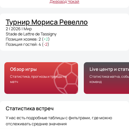
Джерард Чокай
Турнир Мориса Ревелло
2 | 2026 | Мир
Stade de Lattre de Tassigny
Позиция хозяев: 2 (
+2
)
Позиция гостей: 4 (
-2
)
Обзор игры
Live центр и ста
Статистика, прогнозы и тренды на
Статистика матча, соб
матч
команд
Статистика встреч
У нас есть подробные таблицы с фильтрами, где можно
отслеживать средние значения