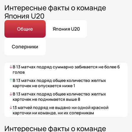
Интересные факты о команде
Япония U20
Общие
Япония U20
Соперники
В
13
матчах
подряд суммарно забивается не более
6
голов
В
13
матчах
подряд общее количество желтых
карточек не опускается ниже
1
В
13
матчах
подряд общее количество желтых
карточек не поднимается выше
8
13
матчей
подряд не выдано ни одной красной
карточки ни команде, ни их соперникам
Интересные факты о команде