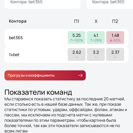
Контора: bet365
Контора: bet365
П1
X
П2
Контора
5.25
4.1
1.48
bet365
+100%
+28%
-60%
2.62
3.2
2.37
1xbet
~
~
~
Прогрузы и коэффициенты
Показатели команд
Мы стараемся показать статистику за последние 20 матчей,
если столько есть в нашей базе данных. Так же, при показе
статистики по угловым, ударам, оффсайдам, фолам, атакам и
пассам, мы исключаем из подсчета матчи с нулевыми
показателями по этим параметрам, чтобы картина была
более точной, так как эти показатели записываются не по
всем лигам