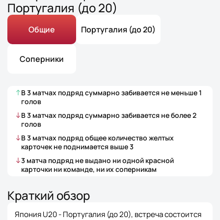
Португалия (до 20)
Общие
Португалия (до 20)
Соперники
В
3
матчах
подряд суммарно забивается не меньше
1
голов
В
3
матчах
подряд суммарно забивается не более
2
голов
В
3
матчах
подряд общее количество желтых
карточек не поднимается выше
3
3
матча
подряд не выдано ни одной красной
карточки ни команде, ни их соперникам
Краткий обзор
Япония U20 - Португалия (до 20), встреча состоится