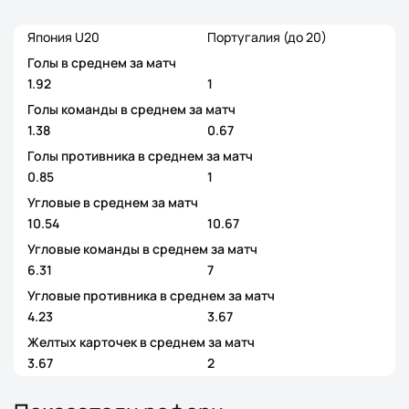
Япония U20
Португалия (до 20)
Голы в среднем за матч
1.92
1
Голы команды в среднем за матч
1.38
0.67
Голы противника в среднем за матч
0.85
1
Угловые в среднем за матч
10.54
10.67
Угловые команды в среднем за матч
6.31
7
Угловые противника в среднем за матч
4.23
3.67
Желтых карточек в среднем за матч
3.67
2