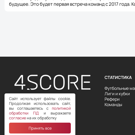
будущее. Это будет первая встреча команд с 2017 года. 
СТАТИСТИКА
Футбольные ма
Лиги и кубки
Сайт использует файлы cookie.
Рефери
Продвинутая спортивная
Продолжая использовать сайт,
Команды
статистика с 2018 года
вы соглашаетесь с
политикой
обработки ПД
и выражаете
support@4score.ru
согласие
на их обработку
Принять все