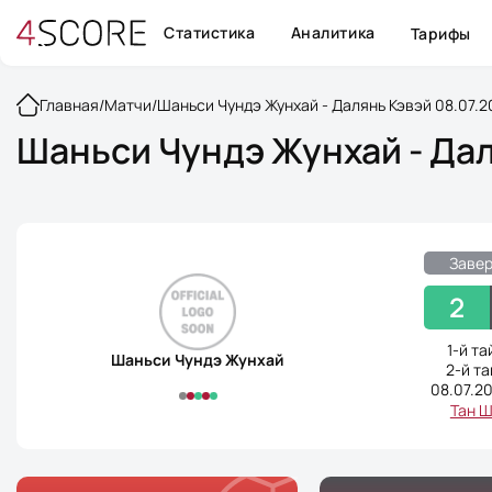
Статистика
Аналитика
Тарифы
Главная
/
Матчи
/
Шаньси Чундэ Жунхай - Далянь Кэвэй 08.07.2
Шаньси Чундэ Жунхай - Даля
Заве
2
1-й т
Шаньси Чундэ Жунхай
2-й т
08.07.20
Тан 