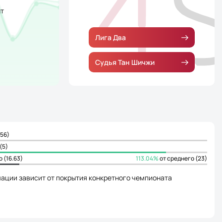
нт
Лига Два
Судья Тан Шичжи
.56)
(5)
 (16.63)
113.04%
от среднего (23)
рмации зависит от покрытия конкретного чемпионата