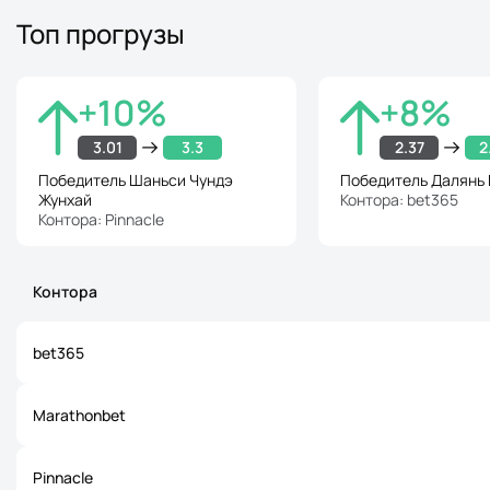
Топ прогрузы
+10%
+8%
3.01
3.3
2.37
2
Победитель Шаньси Чундэ
Победитель Далянь 
Жунхай
Контора: bet365
Контора: Pinnacle
Контора
bet365
Marathonbet
Pinnacle