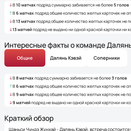
В
10
матчах
подряд суммарно забивается не более
5
голов
В
6
матчах
подряд общее количество желтых карточек не о
В
13
матчах
подряд общее количество желтых карточек не 
13
матчей
подряд не выдано ни одной красной карточки ни к
Интересные факты о команде Далянь
Общие
Далянь Кэвэй
Соперники
В
8
матчах
подряд суммарно забивается не более
3
голов
В
6
матчах
подряд общее количество желтых карточек не о
В
9
матчах
подряд общее количество желтых карточек не 
9
матчей
подряд не выдано ни одной красной карточки ни к
Краткий обзор
Шаньси Чундэ Жунхай - Далянь Кэвэй, встреча состоится