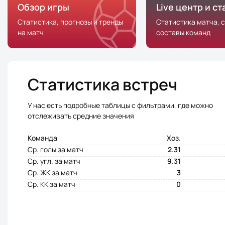
Обзор игры
Live центр и ст
Статистика, прогнозы и тренды
Статистика матча, 
на матч
составы команд
Статистика встреч
У нас есть подробные таблицы с фильтрами, где можно
отслеживать средние значения
Команда
Хоз.
Ср. голы за матч
2.31
Ср. угл. за матч
9.31
Ср. ЖК за матч
3
Ср. КК за матч
0