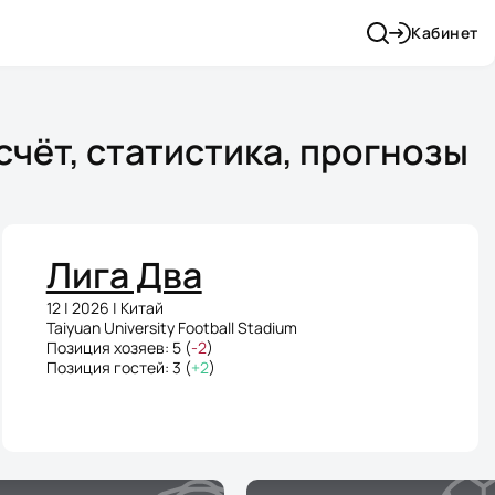
Кабинет
счёт, статистика, прогнозы
Лига Два
12 | 2026 | Китай
Taiyuan University Football Stadium
Позиция хозяев: 5 (
-2
)
Позиция гостей: 3 (
+2
)