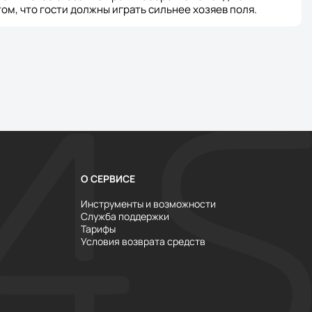
том, что гости должны играть сильнее хозяев поля.
О СЕРВИСЕ
Инструменты и возможности
Служба поддержки
Тарифы
Условия возврата средств