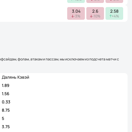
3.04
2.6
2.58
-3%
-10%
+4%
оффсайдам, фолам, атакам и пассам, мы исключаем из подсчета матчи с
Далянь Кэвэй
1.89
1.56
0.33
8.75
5
3.75