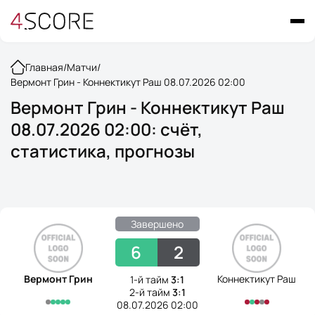
Главная
/
Матчи
/
Вермонт Грин - Коннектикут Раш 08.07.2026 02:00
Вермонт Грин - Коннектикут Раш
08.07.2026 02:00: счёт,
статистика, прогнозы
Завершено
6
2
Вермонт Грин
Коннектикут Раш
1-й тайм
3:1
2-й тайм
3:1
08.07.2026 02:00