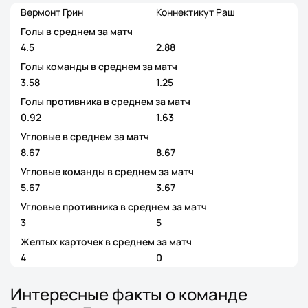
Вермонт Грин
Коннектикут Раш
Голы в среднем за матч
4.5
2.88
Голы команды в среднем за матч
3.58
1.25
Голы противника в среднем за матч
0.92
1.63
Угловые в среднем за матч
8.67
8.67
Угловые команды в среднем за матч
5.67
3.67
Угловые противника в среднем за матч
3
5
Желтых карточек в среднем за матч
4
0
Интересные факты о команде