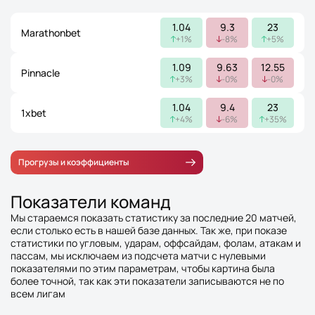
1.04
9.3
23
Marathonbet
+1%
-8%
+5%
1.09
9.63
12.55
Pinnacle
+3%
-0%
-0%
1.04
9.4
23
1xbet
+4%
-6%
+35%
Прогрузы и коэффициенты
Показатели команд
Мы стараемся показать статистику за последние 20 матчей,
если столько есть в нашей базе данных. Так же, при показе
статистики по угловым, ударам, оффсайдам, фолам, атакам и
пассам, мы исключаем из подсчета матчи с нулевыми
показателями по этим параметрам, чтобы картина была
более точной, так как эти показатели записываются не по
всем лигам