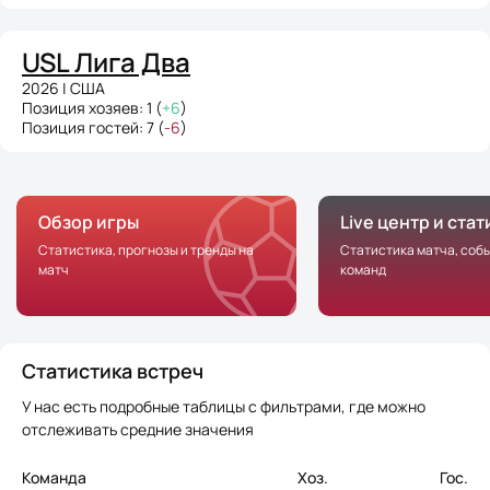
USL Лига Два
2026 | США
Позиция хозяев: 1 (
+6
)
Позиция гостей: 7 (
-6
)
Обзор игры
Live центр и ста
Статистика, прогнозы и тренды на
Статистика матча, соб
матч
команд
Статистика встреч
У нас есть подробные таблицы с фильтрами, где можно
отслеживать средние значения
Команда
Хоз.
Гос.