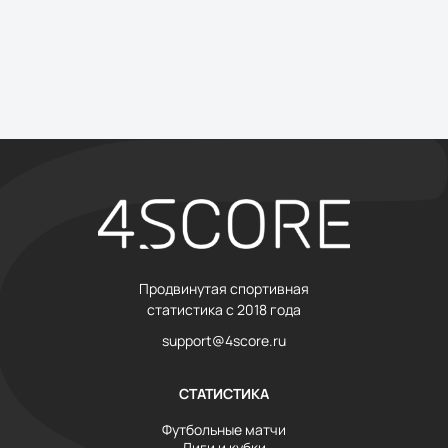
Продвинутая спортивная
статистика с 2018 года
support@4score.ru
СТАТИСТИКА
Футбольные матчи
Лиги и кубки