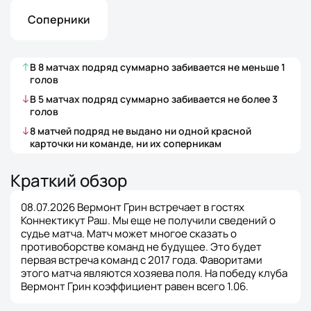
Соперники
В
8
матчах
подряд суммарно забивается не меньше
1
голов
В
5
матчах
подряд суммарно забивается не более
3
голов
8
матчей
подряд не выдано ни одной красной
карточки ни команде, ни их соперникам
Краткий обзор
08.07.2026 Вермонт Грин встречает в гостях
Коннектикут Раш. Мы еще не получили сведений о
судье матча. Матч может многое сказать о
противоборстве команд не будущее. Это будет
первая встреча команд с 2017 года. Фаворитами
этого матча являются хозяева поля. На победу клуба
Вермонт Грин коэффициент равен всего 1.06.