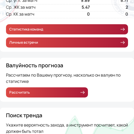
Ср. угл. за матч
9.89
8.71
Ср. ЖК за матч
5.47
2
Ср. КК за матч
0
0
Статистика команд
Личные встречи
Валуйность прогноза
Рассчитаем по Вашему прогнозу, насколько он валуен по
статистике
Рассчитать
Поиск тренда
Укажите вероятность захода, а инструмент посчитает, какой
должен быть тотал