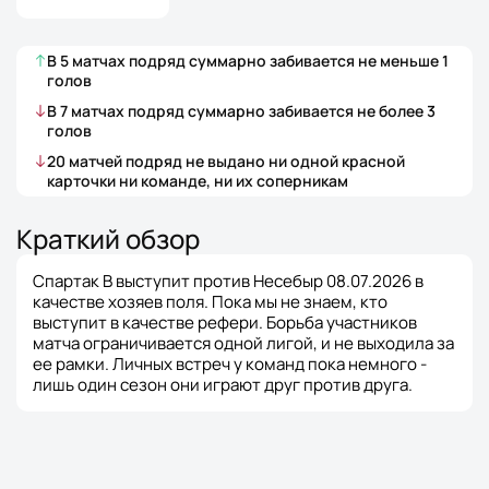
В
5
матчах
подряд суммарно забивается не меньше
1
голов
В
7
матчах
подряд суммарно забивается не более
3
голов
20
матчей
подряд не выдано ни одной красной
карточки ни команде, ни их соперникам
Краткий обзор
Спартак В выступит против Несебыр 08.07.2026 в
качестве хозяев поля. Пока мы не знаем, кто
выступит в качестве рефери. Борьба участников
матча ограничивается одной лигой, и не выходила за
ее рамки. Личных встреч у команд пока немного -
лишь один сезон они играют друг против друга.