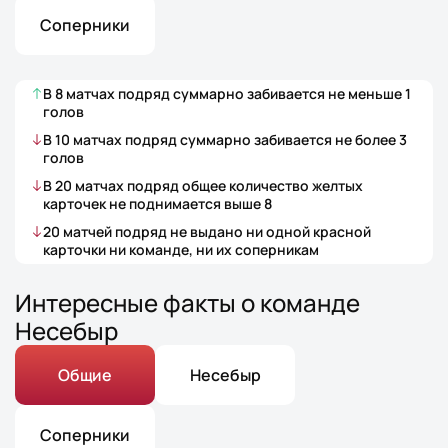
Соперники
В
8
матчах
подряд суммарно забивается не меньше
1
голов
В
10
матчах
подряд суммарно забивается не более
3
голов
В
20
матчах
подряд общее количество желтых
карточек не поднимается выше
8
20
матчей
подряд не выдано ни одной красной
карточки ни команде, ни их соперникам
Интересные факты о команде
Несебыр
Общие
Несебыр
Соперники