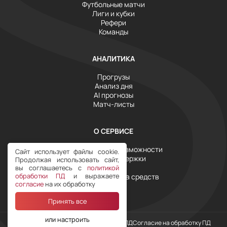
Футбольные матчи
Лиги и кубки
Рефери
Команды
АНАЛИТИКА
Прогрузы
Анализ дня
AI прогнозы
Матч-листы
О СЕРВИСЕ
Инструменты и возможности
Сайт использует файлы cookie.
Служба поддержки
Продолжая использовать сайт,
Тарифы
вы соглашаетесь с
политикой
обработки ПД
и выражаете
Условия возврата средств
согласие
на их обработку
Принять все
или настроить
Наш Telegram
Политика обработки ПД
Согласие на обработку ПД