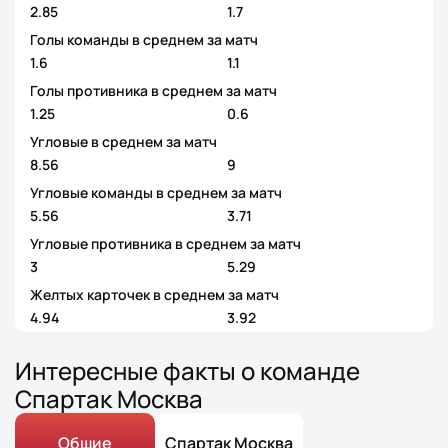
2.85
1.7
Голы команды в среднем за матч
1.6
1.1
Голы противника в среднем за матч
1.25
0.6
Угловые в среднем за матч
8.56
9
Угловые команды в среднем за матч
5.56
3.71
Угловые противника в среднем за матч
3
5.29
Желтых карточек в среднем за матч
4.94
3.92
Интересные факты о команде
Спартак Москва
Общие
Спартак Москва