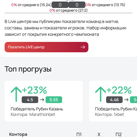
0
0
0%
от среднего (15.24)
0%
от среднего (13.75)
0%
от среднего (27.2)
В Live центре мы публикуем показатели команд в матче,
составы, замены и показатели игроков. Набор информации
зависит от покрытия конкретного чемпионата
Посетить LIVE центр
Топ прогрузы
+23%
+22%
4.5
5.55
4.46
5
Победитель Рубин Казань
Победитель Рубин К
Контора: Marathonbet
Контора: 1xbet
П1
X
П2
Контора