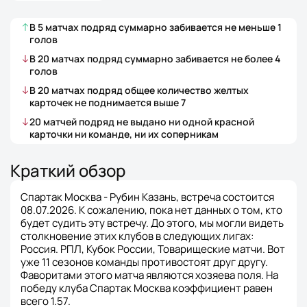
В
5
матчах
подряд суммарно забивается не меньше
1
голов
В
20
матчах
подряд суммарно забивается не более
4
голов
В
20
матчах
подряд общее количество желтых
карточек не поднимается выше
7
20
матчей
подряд не выдано ни одной красной
карточки ни команде, ни их соперникам
Краткий обзор
Спартак Москва - Рубин Казань, встреча состоится
08.07.2026. К сожалению, пока нет данных о том, кто
будет судить эту встречу. До этого, мы могли видеть
столкновение этих клубов в следующих лигах:
Россия. РПЛ, Кубок России, Товарищеские матчи. Вот
уже 11 сезонов команды противостоят друг другу.
Фаворитами этого матча являются хозяева поля. На
победу клуба Спартак Москва коэффициент равен
всего 1.57.