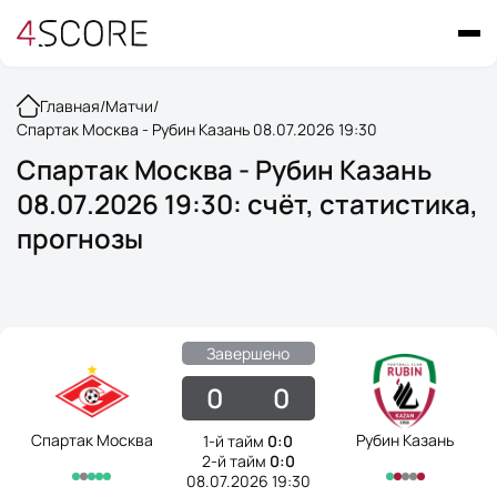
Главная
/
Матчи
/
Спартак Москва - Рубин Казань 08.07.2026 19:30
Спартак Москва - Рубин Казань
08.07.2026 19:30: счёт, статистика,
прогнозы
Завершено
0
0
Спартак Москва
Рубин Казань
1-й тайм
0:0
2-й тайм
0:0
08.07.2026 19:30