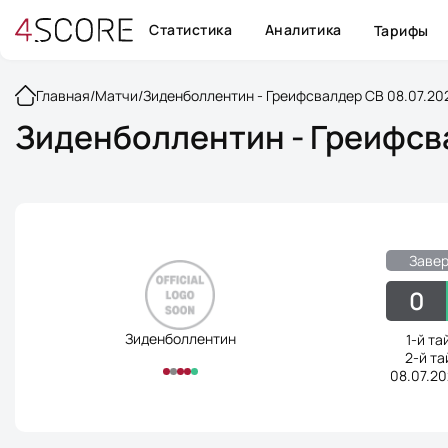
Статистика
Аналитика
Тарифы
Главная
/
Матчи
/
Зиденболлентин - Греифсвалдер СВ 08.07.20
Зиденболлентин - Греифсва
Заве
0
Зиденболлентин
1-й т
2-й т
08.07.20