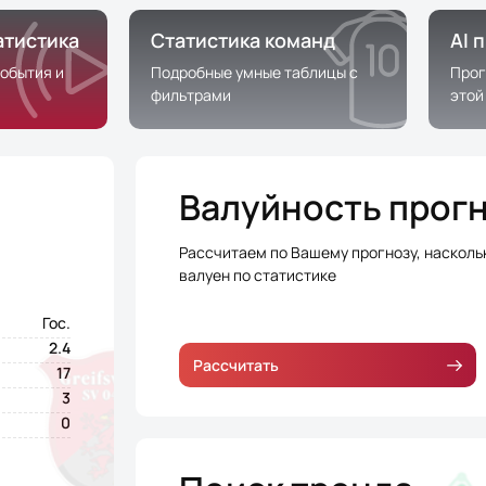
атистика
Статистика команд
AI 
события и
Подробные умные таблицы с
Прог
фильтрами
этой
Валуйность прог
Рассчитаем по Вашему прогнозу, насколь
валуен по статистике
Гос.
2.4
Рассчитать
17
3
0