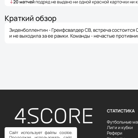
20
матчей
подряд не выдано ни одной красной карточки ни 
Краткий обзор
Зиденболлентин - Греифсвалдер СВ, встреча состоится 08
и не выходила за ее рамки. Команды - нечастые противни
СТАТИСТИКА
Футбольные ма
Лиги и кубки
Сайт использует файлы cookie.
Рефери
Продвинутая спортивная
Продолжая использовать сайт,