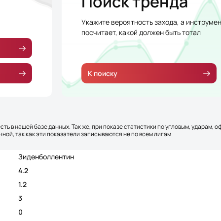
Поиск тренда
Укажите вероятность захода, а инструме
посчитает, какой должен быть тотал
К поиску
сть в нашей базе данных. Так же, при показе статистики по угловым, ударам, 
ной, так как эти показатели записываются не по всем лигам
Зиденболлентин
4.2
1.2
3
0