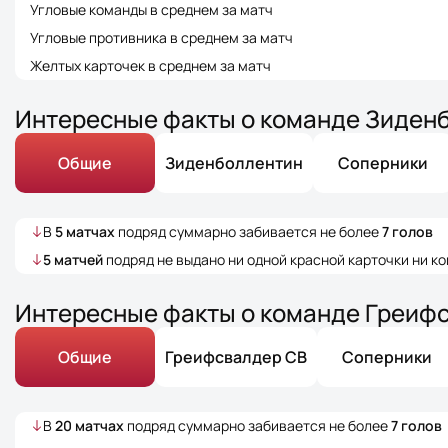
Угловые команды в среднем за матч
Угловые противника в среднем за матч
Желтых карточек в среднем за матч
Интересные факты о команде Зиден
Общие
Зиденболлентин
Соперники
В
5
матчах
подряд суммарно забивается не более
7
голов
5
матчей
подряд не выдано ни одной красной карточки ни ко
Интересные факты о команде Греиф
Общие
Греифсвалдер СВ
Соперники
В
20
матчах
подряд суммарно забивается не более
7
голов