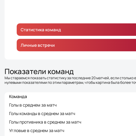
Статистика команд
Личные встречи
Показатели команд
Мы стараемся показать статистику за последние 20 матчей, если столько е
нулевыми показателями по этим параметрам, чтобы картина была более точ
Команда
Голы в среднем за матч
Голы команды в среднем за матч
Голы противника в среднем за матч
Угловые в среднем за матч