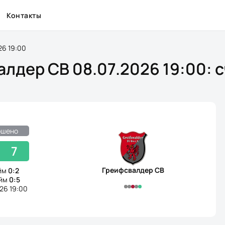
Контакты
26 19:00
лдер СВ 08.07.2026 19:00: с
ршено
7
Греифсвалдер СВ
айм
0:2
айм
0:5
26 19:00