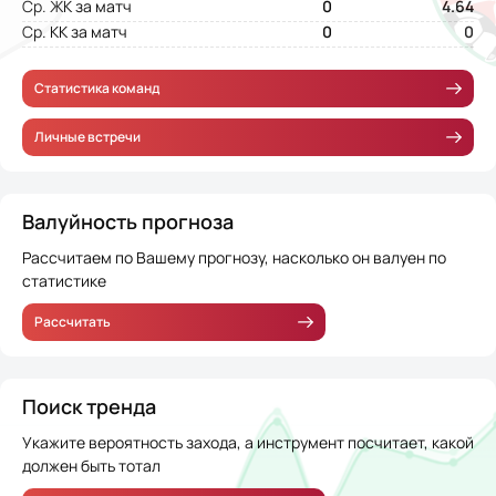
Ср. ЖК за матч
0
4.64
Ср. КК за матч
0
0
Статистика команд
Личные встречи
Валуйность прогноза
Рассчитаем по Вашему прогнозу, насколько он валуен по
статистике
Рассчитать
Поиск тренда
Укажите вероятность захода, а инструмент посчитает, какой
должен быть тотал