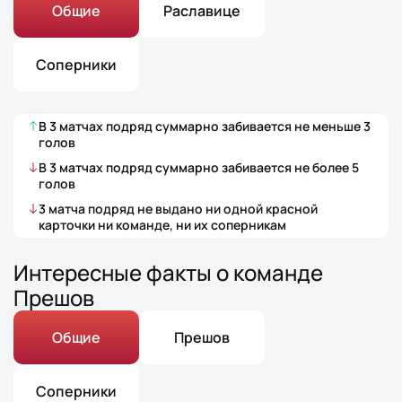
Общие
Раславице
Соперники
В
3
матчах
подряд суммарно забивается не меньше
3
голов
В
3
матчах
подряд суммарно забивается не более
5
голов
3
матча
подряд не выдано ни одной красной
карточки ни команде, ни их соперникам
Интересные факты о команде
Прешов
Общие
Прешов
Соперники