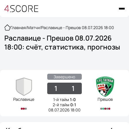
Главная
/
Матчи
/
Раславице - Прешов 08.07.2026 18:00
Раславице - Прешов 08.07.2026
18:00: счёт, статистика, прогнозы
Завершено
1
1
Раславице
Прешов
1-й тайм
1:0
2-й тайм
0:1
08.07.2026 18:00