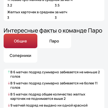
3.2
3.5
Желтых карточек в среднем за матч
3
3
Интересные факты о команде Паро
Общие
Паро
Соперники
В
6
матчах
подряд суммарно забивается не меньше
2
голов
В
9
матчах
подряд суммарно забивается не более
11
голов
В
5
матчах
подряд общее количество желтых
карточек не поднимается выше
2
9
матчей
подряд не выдано ни одной красной