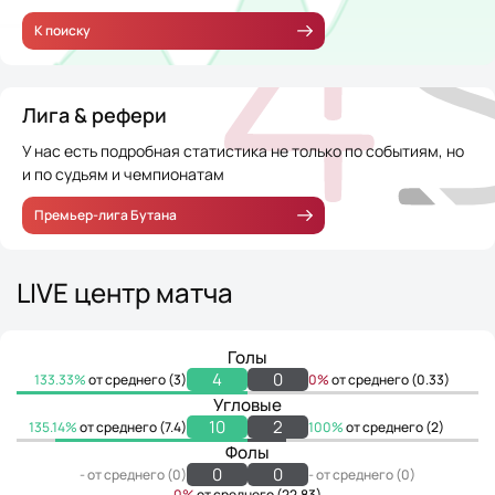
К поиску
Лига & рефери
У нас есть подробная статистика не только по событиям, но
и по судьям и чемпионатам
Премьер-лига Бутана
LIVE центр матча
Голы
4
0
133.33%
от среднего (3)
0%
от среднего (0.33)
Угловые
10
2
135.14%
от среднего (7.4)
100%
от среднего (2)
Фолы
0
0
- от среднего (0)
- от среднего (0)
0%
от среднего (22.83)