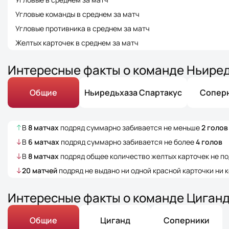
Угловые команды в среднем за матч
Угловые противника в среднем за матч
Желтых карточек в среднем за матч
Интересные факты о команде Ньире
Общие
Ньиредьхаза Спартакус
Сопер
В
8
матчах
подряд суммарно забивается не меньше
2
голов
В
6
матчах
подряд суммарно забивается не более
4
голов
В
8
матчах
подряд общее количество желтых карточек не 
20
матчей
подряд не выдано ни одной красной карточки ни 
Интересные факты о команде Циган
Общие
Циганд
Соперники