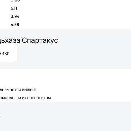
5.11
3.94
4.38
дьхаза Спартакус
ники
поднимается выше
5
команде, ни их соперникам
д