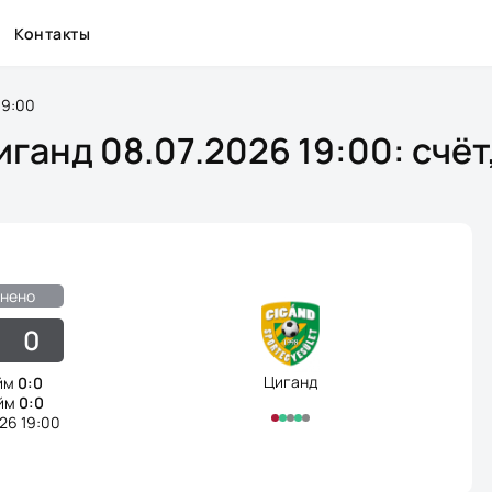
Контакты
19:00
ганд 08.07.2026 19:00: счёт
нено
0
Циганд
айм
0:0
айм
0:0
26 19:00