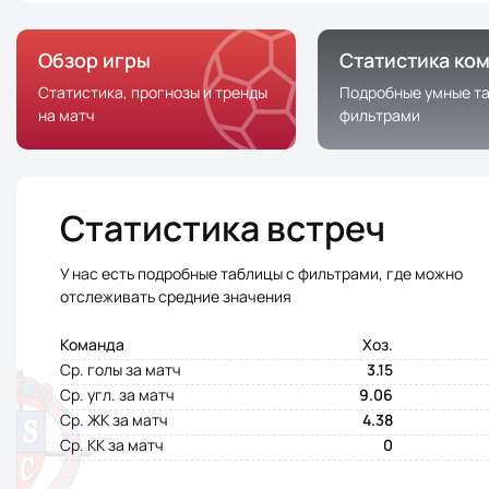
Обзор игры
Статистика ко
Статистика, прогнозы и тренды
Подробные умные т
на матч
фильтрами
Статистика встреч
У нас есть подробные таблицы с фильтрами, где можно
отслеживать средние значения
Команда
Хоз.
Ср. голы за матч
3.15
Ср. угл. за матч
9.06
Ср. ЖК за матч
4.38
Ср. КК за матч
0