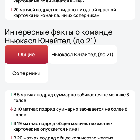
карточек не поднимается выше
7
20
матчей
подряд не выдано ни одной красной
карточки ни команде, ни их соперникам
Интересные факты о команде
Ньюкасл Юнайтед (до 21)
Общие
Ньюкасл Юнайтед (до 21)
Соперники
В
5
матчах
подряд суммарно забивается не меньше
3
голов
В
10
матчах
подряд суммарно забивается не более
8
голов
В
19
матчах
подряд общее количество желтых
карточек не опускается ниже
1
В
20
матчах
подряд общее количество желтых