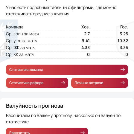
У нас есть подробные таблицы с фильтрами, где можно
отслеживать средние значения
Команда
Хоз.
Гос.
Ср. голы за матч
2.7
3.25
Ср. угл. за матч
9.41
10.32
Ср. ЖК за матч
4.33
3.35
Ср. КК за матч
0
0
Статистика команд
Статистика рефери
Личные встречи
Валуйность прогноза
Рассчитаем по Вашему прогнозу, насколько он валуен по
статистике
Рассчитать