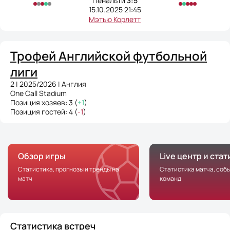
Пенальти
3:5
15.10.2025 21:45
Мэтью Корлетт
Трофей Английской футбольной
лиги
2 | 2025/2026 | Англия
One Call Stadium
Позиция хозяев: 3 (
+1
)
Позиция гостей: 4 (
-1
)
Обзор игры
Live центр и ста
Статистика, прогнозы и тренды на
Статистика матча, соб
матч
команд
Статистика встреч