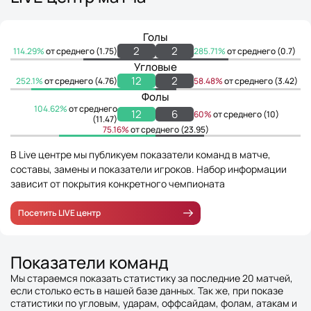
Голы
2
2
114.29%
от среднего (1.75)
285.71%
от среднего (0.7)
Угловые
12
2
252.1%
от среднего (4.76)
58.48%
от среднего (3.42)
Фолы
104.62%
от среднего
12
6
60%
от среднего (10)
(11.47)
75.16%
от среднего (23.95)
В Live центре мы публикуем показатели команд в матче,
составы, замены и показатели игроков. Набор информации
зависит от покрытия конкретного чемпионата
Посетить LIVE центр
Показатели команд
Мы стараемся показать статистику за последние 20 матчей,
если столько есть в нашей базе данных. Так же, при показе
статистики по угловым, ударам, оффсайдам, фолам, атакам и