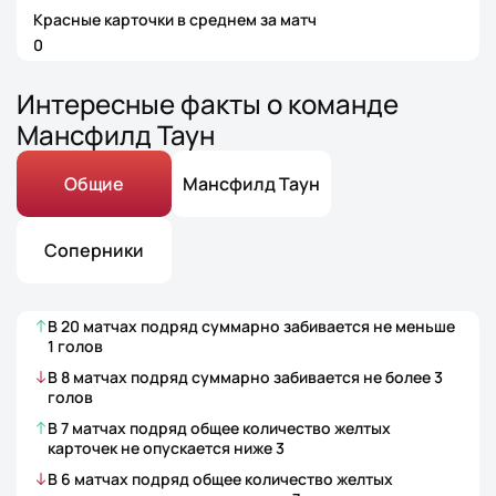
Красные карточки в среднем за матч
0
Интересные факты о команде
Мансфилд Таун
Общие
Мансфилд Таун
Соперники
В
20
матчах
подряд суммарно забивается не меньше
1
голов
В
8
матчах
подряд суммарно забивается не более
3
голов
В
7
матчах
подряд общее количество желтых
карточек не опускается ниже
3
В
6
матчах
подряд общее количество желтых