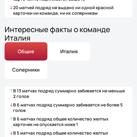
20
матчей
подряд не выдано ни одной красной
карточки ни команде, ни их соперникам
Интересные факты о команде
Италия
Общие
Италия
Соперники
В
13
матчах
подряд суммарно забивается не меньше
2
голов
В
6
матчах
подряд суммарно забивается не более
5
голов
В
6
матчах
подряд общее количество желтых
карточек не опускается ниже
1
В
5
матчах
подряд общее количество желтых