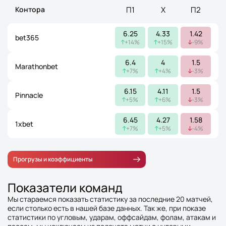
П1
X
П2
Контора
6.25
4.33
1.42
bet365
+14%
+15%
-9%
6.4
4
1.5
Marathonbet
+7%
+4%
-3%
6.15
4.11
1.5
Pinnacle
+5%
+6%
-3%
6.45
4.27
1.58
1xbet
+7%
+5%
-4%
Прогрузы и коэффициенты
Показатели команд
Мы стараемся показать статистику за последние 20 матчей,
если столько есть в нашей базе данных. Так же, при показе
статистики по угловым, ударам, оффсайдам, фолам, атакам и