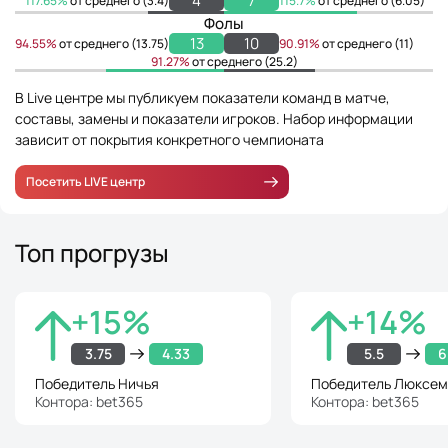
4
7
117.65%
от среднего (3.4)
115.7%
от среднего (6.05)
Фолы
13
10
94.55%
от среднего (13.75)
90.91%
от среднего (11)
91.27%
от среднего (25.2)
В Live центре мы публикуем показатели команд в матче,
составы, замены и показатели игроков. Набор информации
зависит от покрытия конкретного чемпионата
Посетить LIVE центр
Топ прогрузы
+15%
+14%
3.75
4.33
5.5
6
Победитель Ничья
Победитель Люксем
Контора: bet365
Контора: bet365