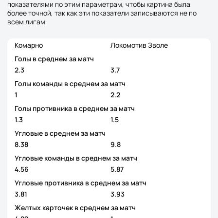
показателями по этим параметрам, чтобы картина была
более точной, так как эти показатели записываются не по
всем лигам
Комарно
Локомотив Зволе
Голы в среднем за матч
2.3
3.7
Голы команды в среднем за матч
1
2.2
Голы противника в среднем за матч
1.3
1.5
Угловые в среднем за матч
8.38
9.8
Угловые команды в среднем за матч
4.56
5.87
Угловые противника в среднем за матч
3.81
3.93
Желтых карточек в среднем за матч