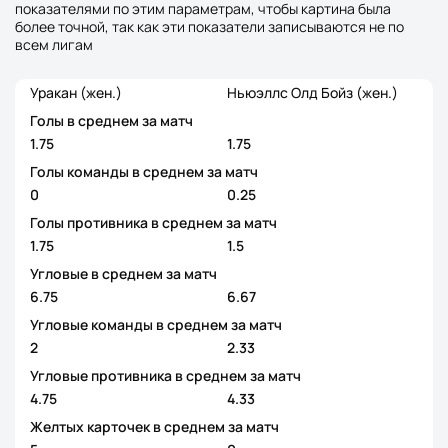
показателями по этим параметрам, чтобы картина была
более точной, так как эти показатели записываются не по
всем лигам
Уракан (жен.)
Ньюэллс Олд Бойз (жен.)
Голы в среднем за матч
1.75
1.75
Голы команды в среднем за матч
0
0.25
Голы противника в среднем за матч
1.75
1.5
Угловые в среднем за матч
6.75
6.67
Угловые команды в среднем за матч
2
2.33
Угловые противника в среднем за матч
4.75
4.33
Желтых карточек в среднем за матч