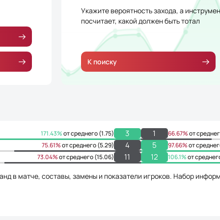
Укажите вероятность захода, а инструме
посчитает, какой должен быть тотал
К поиску
3
1
171.43%
от среднего (1.75)
66.67%
от среднего
4
5
75.61%
от среднего (5.29)
97.66%
от среднего
11
12
73.04%
от среднего (15.06)
106.1%
от среднего
манд в матче, составы, замены и показатели игроков. Набор инфо