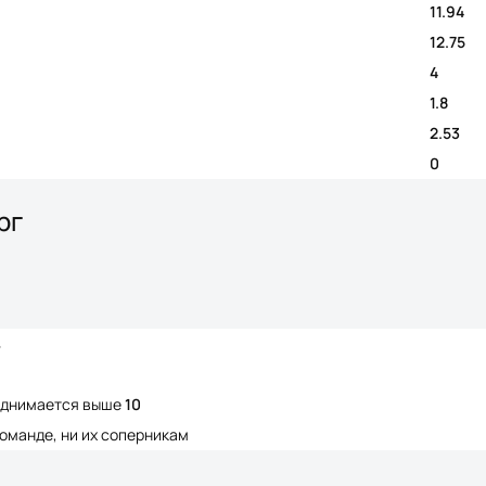
11.94
12.75
4
1.8
2.53
0
рг
в
поднимается выше
10
команде, ни их соперникам