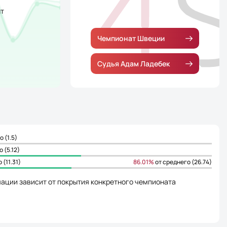
нт
Чемпионат Швеции
Судья Адам Ладебек
 (1.5)
 (5.12)
 (11.31)
86.01%
от среднего (26.74)
рмации зависит от покрытия конкретного чемпионата