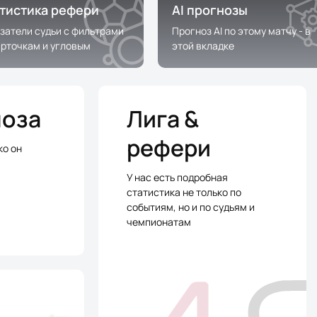
тистика рефери
AI прогнозы
затели судьи с фильтрами
Прогноз AI по этому матчу - в
арточкам и угловым
этой вкладке
ноза
Лига &
рефери
ко он
У нас есть подробная
статистика не только по
событиям, но и по судьям и
чемпионатам