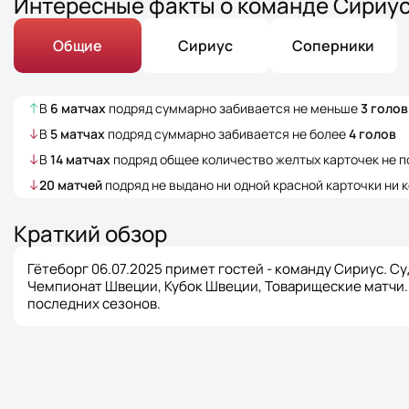
Интересные факты о команде Сириу
Общие
Сириус
Соперники
В
6
матчах
подряд суммарно забивается не меньше
3
голов
В
5
матчах
подряд суммарно забивается не более
4
голов
В
14
матчах
подряд общее количество желтых карточек не 
20
матчей
подряд не выдано ни одной красной карточки ни 
Краткий обзор
Гётеборг 06.07.2025 примет гостей - команду Сириус. Су
Чемпионат Швеции, Кубок Швеции, Товарищеские матчи. 
последних сезонов.