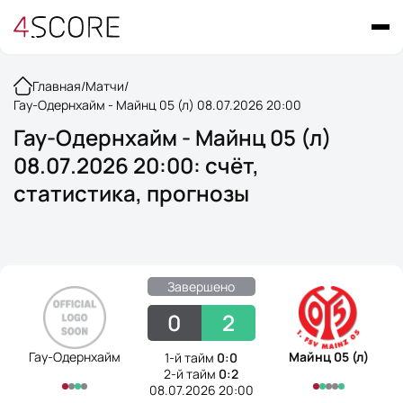
Главная
/
Матчи
/
Гау-Одернхайм - Майнц 05 (л) 08.07.2026 20:00
Гау-Одернхайм - Майнц 05 (л)
08.07.2026 20:00: счёт,
статистика, прогнозы
Завершено
0
2
Гау-Одернхайм
Майнц 05 (л)
1-й тайм
0:0
2-й тайм
0:2
08.07.2026 20:00