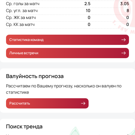
Ср. голы за матч
2.5
3.05
Ср. угл. за матч
10
8
Ср. ЖК за матч
0
0
Ср. КК за матч
0
0
Статистика команд
Личные встречи
Валуйность прогноза
Рассчитаем по Вашему прогнозу, насколько он валуен по
статистике
Рассчитать
Поиск тренда