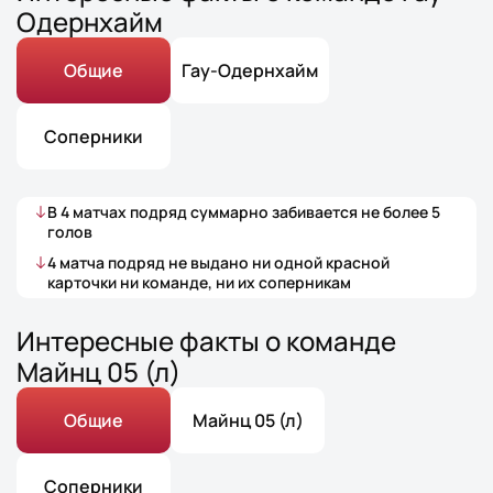
Одернхайм
Общие
Гау-Одернхайм
Соперники
В
4
матчах
подряд суммарно забивается не более
5
голов
4
матча
подряд не выдано ни одной красной
карточки ни команде, ни их соперникам
Интересные факты о команде
Майнц 05 (л)
Общие
Майнц 05 (л)
Соперники