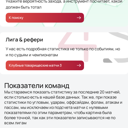
Укажите вероятность захода, а инструмент посчитает, какой
должен быть тотал
К поиску
Лига & рефери
У нас есть подробная статистика не только по событиям, но
и по судьям и чемпионатам
Клубные товарищеские матчи 3
Показатели команд
Мы стараемся показать статистику за последние 20 матчей,
если столько есть в нашей базе данных. Так же, при показе
статистики по угловым, ударам, оффсайдам, фолам, атакам и
пассам, мы исключаем из подсчета матчи с нулевыми
показателями по этим параметрам, чтобы картина была
более точной, так как эти показатели записываются не по
всем лигам