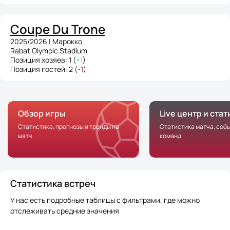
Coupe Du Trone
2025/2026 | Марокко
Rabat Olympic Stadium
Позиция хозяев: 1 (
+1
)
Позиция гостей: 2 (
-1
)
Обзор игры
Live центр и ста
Статистика, прогнозы и тренды на
Статистика матча, соб
матч
команд
Статистика встреч
У нас есть подробные таблицы с фильтрами, где можно
отслеживать средние значения