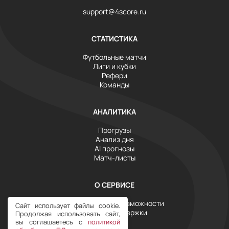
support@4score.ru
СТАТИСТИКА
Футбольные матчи
Лиги и кубки
Рефери
Команды
АНАЛИТИКА
Прогрузы
Анализ дня
AI прогнозы
Матч-листы
О СЕРВИСЕ
Инструменты и возможности
Сайт использует файлы cookie.
Служба поддержки
Продолжая использовать сайт,
Тарифы
вы соглашаетесь с
политикой