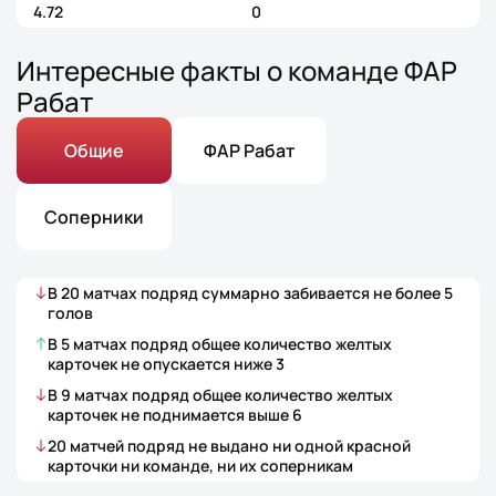
4.72
0
Интересные факты о команде ФАР
Рабат
Общие
ФАР Рабат
Соперники
В
20
матчах
подряд суммарно забивается не более
5
голов
В
5
матчах
подряд общее количество желтых
карточек не опускается ниже
3
В
9
матчах
подряд общее количество желтых
карточек не поднимается выше
6
20
матчей
подряд не выдано ни одной красной
карточки ни команде, ни их соперникам