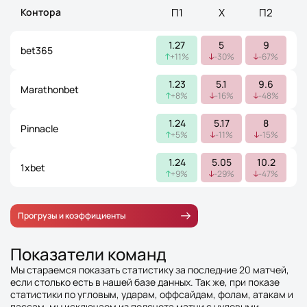
П1
X
П2
Контора
1.27
5
9
bet365
+11%
-30%
-67%
1.23
5.1
9.6
Marathonbet
+8%
-16%
-48%
1.24
5.17
8
Pinnacle
+5%
-11%
-15%
1.24
5.05
10.2
1xbet
+9%
-29%
-47%
Прогрузы и коэффициенты
Показатели команд
Мы стараемся показать статистику за последние 20 матчей,
если столько есть в нашей базе данных. Так же, при показе
статистики по угловым, ударам, оффсайдам, фолам, атакам и
пассам, мы исключаем из подсчета матчи с нулевыми