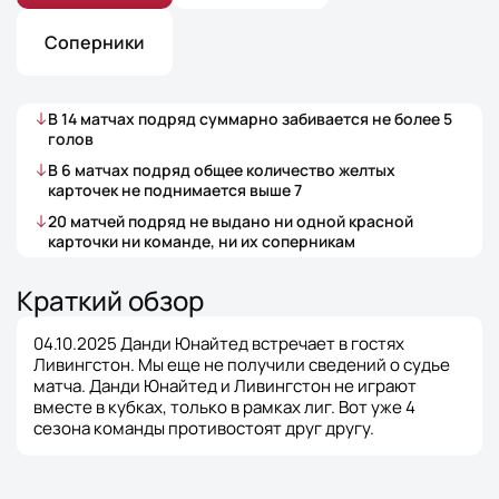
Соперники
В
14
матчах
подряд суммарно забивается не более
5
голов
В
6
матчах
подряд общее количество желтых
карточек не поднимается выше
7
20
матчей
подряд не выдано ни одной красной
карточки ни команде, ни их соперникам
Краткий обзор
04.10.2025 Данди Юнайтед встречает в гостях
Ливингстон. Мы еще не получили сведений о судье
матча. Данди Юнайтед и Ливингстон не играют
вместе в кубках, только в рамках лиг. Вот уже 4
сезона команды противостоят друг другу.