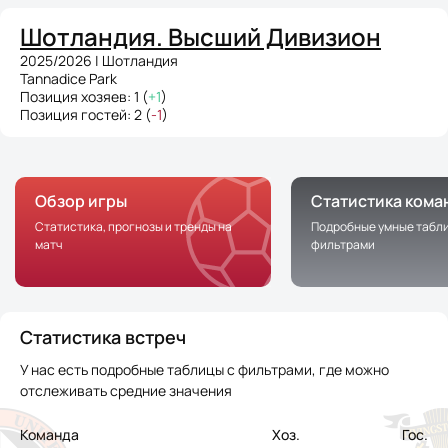
Шотландия. Высший Дивизион
2025/2026 | Шотландия
Tannadice Park
Позиция хозяев: 1 (
+1
)
Позиция гостей: 2 (
-1
)
Обзор игры
Статистика кома
Статистика, прогнозы и тренды на
Подробные умные табли
матч
фильтрами
Статистика встреч
У нас есть подробные таблицы с фильтрами, где можно
отслеживать средние значения
Команда
Хоз.
Гос.