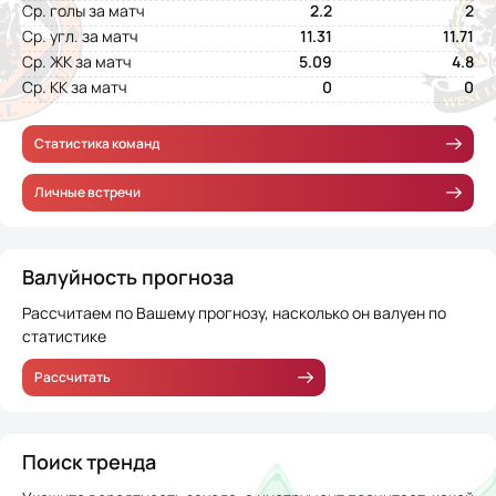
Ср. голы за матч
2.2
2
Ср. угл. за матч
11.31
11.71
Ср. ЖК за матч
5.09
4.8
Ср. КК за матч
0
0
Статистика команд
Личные встречи
Валуйность прогноза
Рассчитаем по Вашему прогнозу, насколько он валуен по
статистике
Рассчитать
Поиск тренда