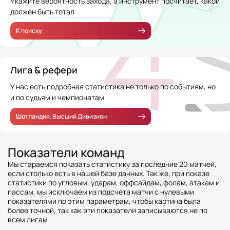
Укажите вероятность захода, а инструмент посчитает, какой
должен быть тотал
К поиску
Лига & рефери
У нас есть подробная статистика не только по событиям, но
и по судьям и чемпионатам
Шотландия. Высший Дивизион
Показатели команд
Мы стараемся показать статистику за последние 20 матчей,
если столько есть в нашей базе данных. Так же, при показе
статистики по угловым, ударам, оффсайдам, фолам, атакам и
пассам, мы исключаем из подсчета матчи с нулевыми
показателями по этим параметрам, чтобы картина была
более точной, так как эти показатели записываются не по
всем лигам