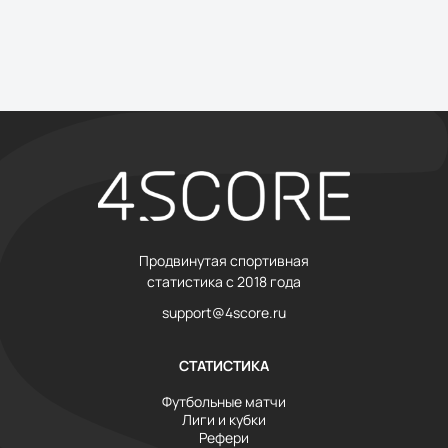
Продвинутая спортивная
статистика с 2018 года
support@4score.ru
СТАТИСТИКА
Футбольные матчи
Лиги и кубки
Рефери