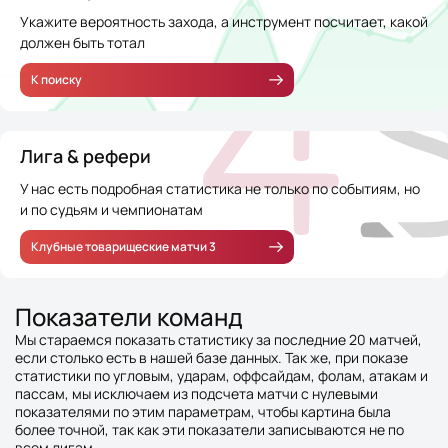
Укажите вероятность захода, а инструмент посчитает, какой
должен быть тотал
К поиску
Лига & рефери
У нас есть подробная статистика не только по событиям, но
и по судьям и чемпионатам
Клубные товарищеские матчи 3
Показатели команд
Мы стараемся показать статистику за последние 20 матчей,
если столько есть в нашей базе данных. Так же, при показе
статистики по угловым, ударам, оффсайдам, фолам, атакам и
пассам, мы исключаем из подсчета матчи с нулевыми
показателями по этим параметрам, чтобы картина была
более точной, так как эти показатели записываются не по
всем лигам