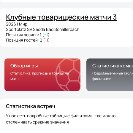
Клубные товарищеские матчи 3
2026 | Мир
Sportplatz SV Sedda Bad Schallerbach
Позиция хозяев: 1 (
+1
)
Позиция гостей: 2 (
-1
)
Обзор игры
Статистика кома
Статистика, прогнозы и тренды на
Подробные умные табли
матч
фильтрами
Статистика встреч
У нас есть подробные таблицы с фильтрами, где можно
отслеживать средние значения