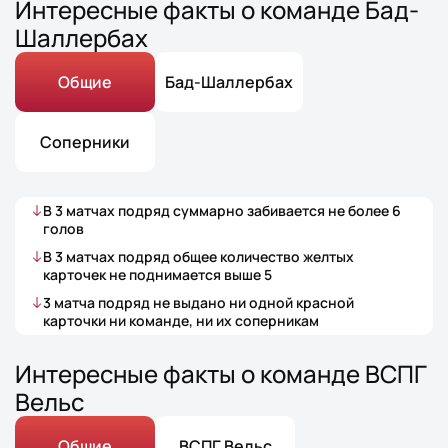
Интересные факты о команде Бад-
Шаллербах
Общие
Бад-Шаллербах
Соперники
В
3
матчах
подряд суммарно забивается не более
6
голов
В
3
матчах
подряд общее количество желтых
карточек не поднимается выше
5
3
матча
подряд не выдано ни одной красной
карточки ни команде, ни их соперникам
Интересные факты о команде ВСПГ
Вельс
Общие
ВСПГ Вельс